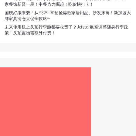
家餐馆新晋一星！中餐势力崛起！吃货快打卡！
国庆好康来袭！从S$29.90起抢爆款家居用品、沙发床褥！新加坡大
牌家具清仓大促全攻略~
未来使用机上头顶行李舱都要收费了？Jetstar航空调整随身行李政
策！头顶置物需额外付费！