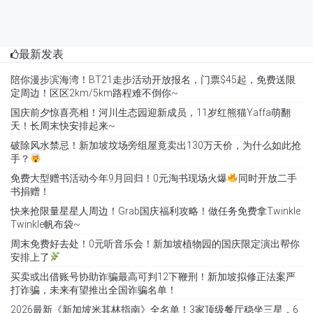
最新发表
陪你漫步滨海湾！BT21走步活动开放报名，门票$45起，免费送限
定周边！区区2km/5km路程难不倒你~
国庆前夕惊喜亮相！河川生态园迎新成员，11岁红熊猫Yaffa萌翻
天！长周末快安排起来~
破除风水禁忌！新加坡坟场旁组屋竟卖出130万天价，为什么如此抢
手？
免费大型赠书活动今年9月回归！0元淘书现场火爆
同时开放二手
书捐赠！
快来抢限量星星人周边！Grab国庆福利攻略！做任务免费拿Twinkle
Twinkle帆布袋~
周末免费好去处！0元听音乐会！新加坡植物园的国庆限定演出帮你
安排上了
买卖或出借账号协助诈骗最高可判12下鞭刑！新加坡拟修正法案严
打诈骗，未来有望推出全国诈骗名单！
2026最新《新加坡米其林指南》全名单！3家顶级餐厅稳坐三星，6