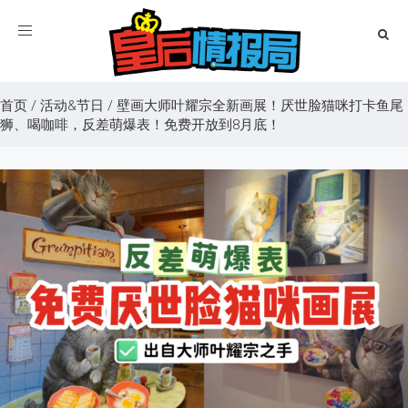
Toggle
navigation
首页
/
活动&节日
/
壁画大师叶耀宗全新画展！厌世脸猫咪打卡鱼尾
狮、喝咖啡，反差萌爆表！免费开放到8月底！