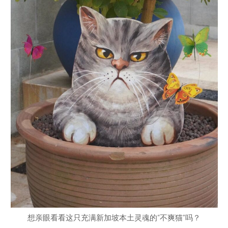
想亲眼看看这只充满新加坡本土灵魂的“不爽猫”吗？