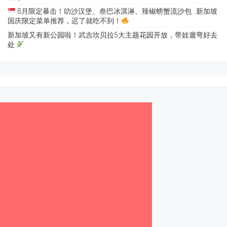
8月限定暴击！叻沙汉堡、叁巴冰淇淋、辣椒螃蟹流沙包…新加坡
国庆限定菜单推荐，迟了就吃不到！
新加坡又有新公园啦！武吉坎贝拉5大主题花园开放，带娃遛弯好去
处