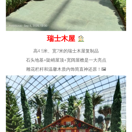
瑞士木屋
高4.5米、宽7米的瑞士木屋复制品
石头地基+陡峭屋顶+宽阔屋檐是一大亮点
雕花栏杆和温馨木质内饰简直神还原！🖼