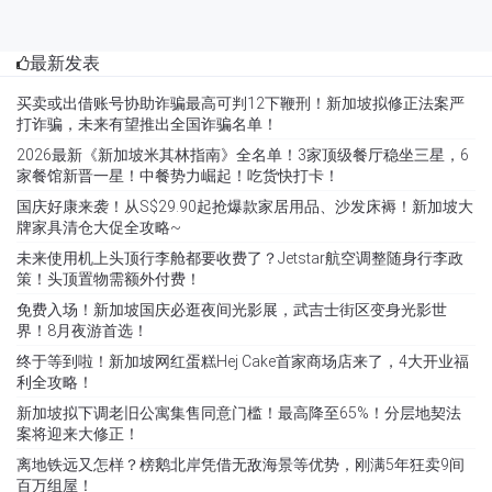
最新发表
买卖或出借账号协助诈骗最高可判12下鞭刑！新加坡拟修正法案严
打诈骗，未来有望推出全国诈骗名单！
2026最新《新加坡米其林指南》全名单！3家顶级餐厅稳坐三星，6
家餐馆新晋一星！中餐势力崛起！吃货快打卡！
国庆好康来袭！从S$29.90起抢爆款家居用品、沙发床褥！新加坡大
牌家具清仓大促全攻略~
未来使用机上头顶行李舱都要收费了？Jetstar航空调整随身行李政
策！头顶置物需额外付费！
免费入场！新加坡国庆必逛夜间光影展，武吉士街区变身光影世
界！8月夜游首选！
终于等到啦！新加坡网红蛋糕Hej Cake首家商场店来了，4大开业福
利全攻略！
新加坡拟下调老旧公寓集售同意门槛！最高降至65%！分层地契法
案将迎来大修正！
离地铁远又怎样？榜鹅北岸凭借无敌海景等优势，刚满5年狂卖9间
百万组屋！