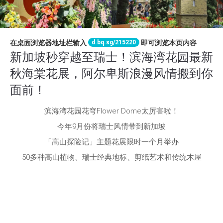
d.bq.sg/215220
在桌面浏览器地址栏输入
即可浏览本页内容
新加坡秒穿越至瑞士！滨海湾花园最新
秋海棠花展，阿尔卑斯浪漫风情搬到你
面前！
滨海湾花园花穹Flower Dome太厉害啦！
今年9月份将瑞士风情带到新加坡
「高山探险记」主题花展限时一个月举办
50多种高山植物、瑞士经典地标、剪纸艺术和传统木屋