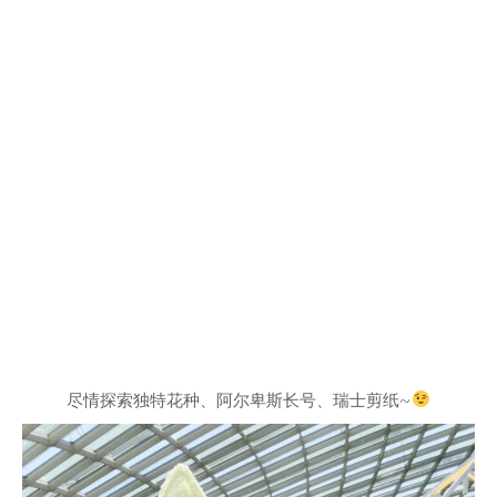
尽情探索独特花种、阿尔卑斯长号、瑞士剪纸~