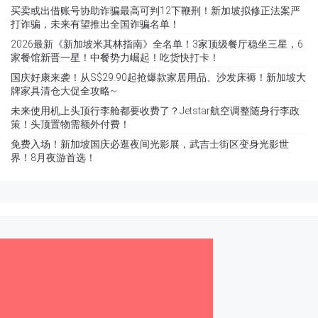
买卖或出借账号协助诈骗最高可判12下鞭刑！新加坡拟修正法案严
打诈骗，未来有望推出全国诈骗名单！
2026最新《新加坡米其林指南》全名单！3家顶级餐厅稳坐三星，6
家餐馆新晋一星！中餐势力崛起！吃货快打卡！
国庆好康来袭！从S$29.90起抢爆款家居用品、沙发床褥！新加坡大
牌家具清仓大促全攻略~
未来使用机上头顶行李舱都要收费了？Jetstar航空调整随身行李政
策！头顶置物需额外付费！
免费入场！新加坡国庆必逛夜间光影展，武吉士街区变身光影世
界！8月夜游首选！