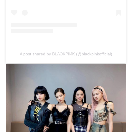
A post shared by BLΛƆKPIИK (@blackpinkofficial)