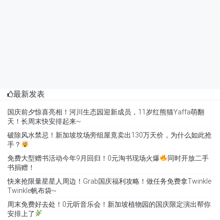
最新发表
国庆前夕惊喜亮相！河川生态园迎新成员，11岁红熊猫Yaffa萌翻
天！长周末快安排起来~
破除风水禁忌！新加坡坟场旁组屋竟卖出130万天价，为什么如此抢
手？
免费大型赠书活动今年9月回归！0元淘书现场火爆
同时开放二手
书捐赠！
快来抢限量星星人周边！Grab国庆福利攻略！做任务免费拿Twinkle
Twinkle帆布袋~
周末免费好去处！0元听音乐会！新加坡植物园的国庆限定演出帮你
安排上了