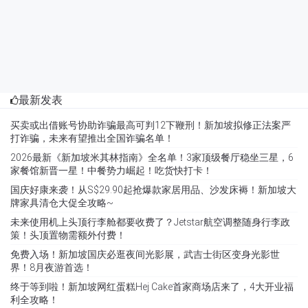
最新发表
买卖或出借账号协助诈骗最高可判12下鞭刑！新加坡拟修正法案严
打诈骗，未来有望推出全国诈骗名单！
2026最新《新加坡米其林指南》全名单！3家顶级餐厅稳坐三星，6
家餐馆新晋一星！中餐势力崛起！吃货快打卡！
国庆好康来袭！从S$29.90起抢爆款家居用品、沙发床褥！新加坡大
牌家具清仓大促全攻略~
未来使用机上头顶行李舱都要收费了？Jetstar航空调整随身行李政
策！头顶置物需额外付费！
免费入场！新加坡国庆必逛夜间光影展，武吉士街区变身光影世
界！8月夜游首选！
终于等到啦！新加坡网红蛋糕Hej Cake首家商场店来了，4大开业福
利全攻略！