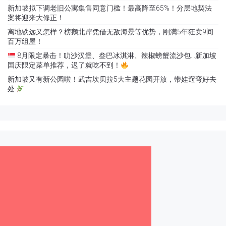
新加坡拟下调老旧公寓集售同意门槛！最高降至65%！分层地契法
案将迎来大修正！
离地铁远又怎样？榜鹅北岸凭借无敌海景等优势，刚满5年狂卖9间
百万组屋！
8月限定暴击！叻沙汉堡、叁巴冰淇淋、辣椒螃蟹流沙包…新加坡
国庆限定菜单推荐，迟了就吃不到！
新加坡又有新公园啦！武吉坎贝拉5大主题花园开放，带娃遛弯好去
处