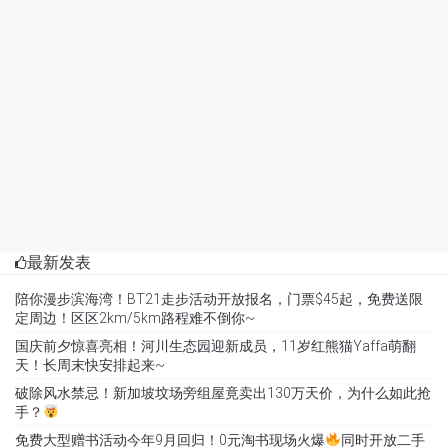
最新发表
陪你漫步滨海湾！BT21走步活动开放报名，门票$45起，免费送限
定周边！区区2km/5km路程难不倒你~
国庆前夕惊喜亮相！河川生态园迎新成员，11岁红熊猫Yaffa萌翻
天！长周末快安排起来~
破除风水禁忌！新加坡坟场旁组屋竟卖出130万天价，为什么如此抢
手？
免费大型赠书活动今年9月回归！0元淘书现场火爆
同时开放二手