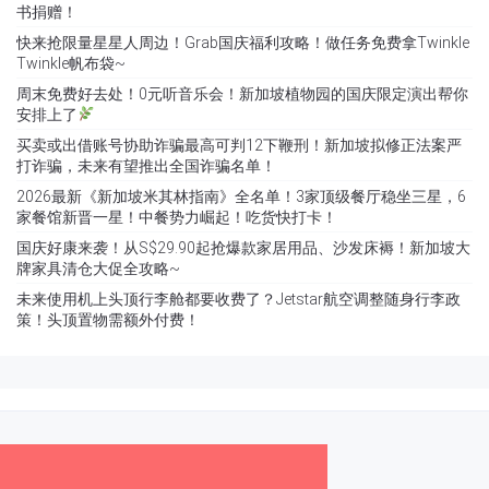
书捐赠！
快来抢限量星星人周边！Grab国庆福利攻略！做任务免费拿Twinkle
Twinkle帆布袋~
周末免费好去处！0元听音乐会！新加坡植物园的国庆限定演出帮你
安排上了
买卖或出借账号协助诈骗最高可判12下鞭刑！新加坡拟修正法案严
打诈骗，未来有望推出全国诈骗名单！
2026最新《新加坡米其林指南》全名单！3家顶级餐厅稳坐三星，6
家餐馆新晋一星！中餐势力崛起！吃货快打卡！
国庆好康来袭！从S$29.90起抢爆款家居用品、沙发床褥！新加坡大
牌家具清仓大促全攻略~
未来使用机上头顶行李舱都要收费了？Jetstar航空调整随身行李政
策！头顶置物需额外付费！