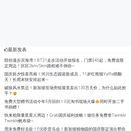
最新发表
陪你漫步滨海湾！BT21走步活动开放报名，门票$45起，免费送限
定周边！区区2km/5km路程难不倒你~
国庆前夕惊喜亮相！河川生态园迎新成员，11岁红熊猫Yaffa萌翻
天！长周末快安排起来~
破除风水禁忌！新加坡坟场旁组屋竟卖出130万天价，为什么如此抢
手？
免费大型赠书活动今年9月回归！0元淘书现场火爆
同时开放二手
书捐赠！
快来抢限量星星人周边！Grab国庆福利攻略！做任务免费拿Twinkle
Twinkle帆布袋~
周末免费好去处！0元听音乐会！新加坡植物园的国庆限定演出帮你