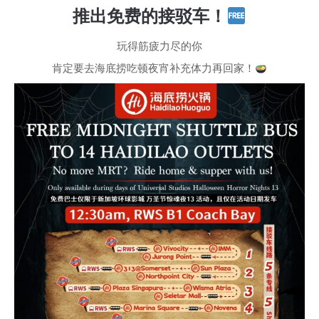
推出免费的接驳车！
玩得筋疲力尽的你
肯定要去海底捞吃顿夜宵补充体力再回家！