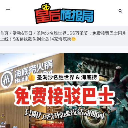
Toggle
navigation
首页
/
活动&节日
/
圣淘沙名胜世界USS万圣节，免费接驳巴士同步
上线！5条路线载你到全岛14家海底捞