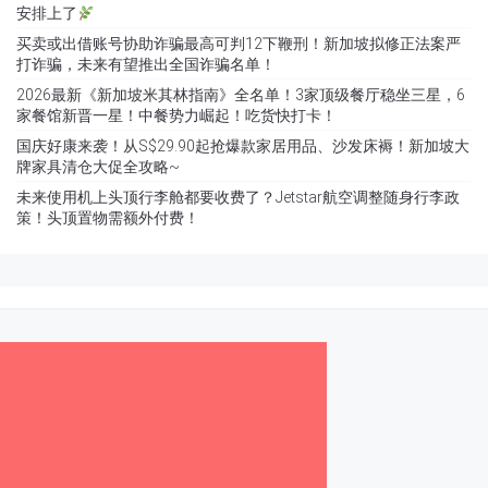
安排上了
买卖或出借账号协助诈骗最高可判12下鞭刑！新加坡拟修正法案严
打诈骗，未来有望推出全国诈骗名单！
2026最新《新加坡米其林指南》全名单！3家顶级餐厅稳坐三星，6
家餐馆新晋一星！中餐势力崛起！吃货快打卡！
国庆好康来袭！从S$29.90起抢爆款家居用品、沙发床褥！新加坡大
牌家具清仓大促全攻略~
未来使用机上头顶行李舱都要收费了？Jetstar航空调整随身行李政
策！头顶置物需额外付费！