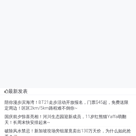
最新发表
陪你漫步滨海湾！BT21走步活动开放报名，门票$45起，免费送限
定周边！区区2km/5km路程难不倒你~
国庆前夕惊喜亮相！河川生态园迎新成员，11岁红熊猫Yaffa萌翻
天！长周末快安排起来~
破除风水禁忌！新加坡坟场旁组屋竟卖出130万天价，为什么如此抢