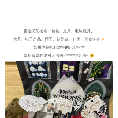
霍格沃茨校袍、包包、文具、毛绒玩具、
饮具、电子产品、帽子、钥匙链、鞋类、盲盒等等
如果你是哈利波特的忠实粉丝
皇后敢说你绝对无法两手空空走出去~