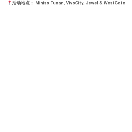
活动地点： Miniso Funan, VivoCity, Jewel & WestGate