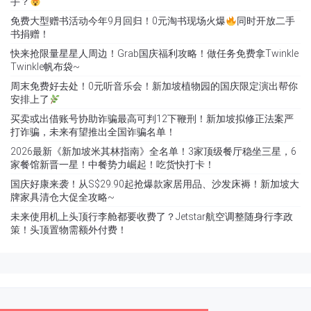
手？
免费大型赠书活动今年9月回归！0元淘书现场火爆
同时开放二手
书捐赠！
快来抢限量星星人周边！Grab国庆福利攻略！做任务免费拿Twinkle
Twinkle帆布袋~
周末免费好去处！0元听音乐会！新加坡植物园的国庆限定演出帮你
安排上了
买卖或出借账号协助诈骗最高可判12下鞭刑！新加坡拟修正法案严
打诈骗，未来有望推出全国诈骗名单！
2026最新《新加坡米其林指南》全名单！3家顶级餐厅稳坐三星，6
家餐馆新晋一星！中餐势力崛起！吃货快打卡！
国庆好康来袭！从S$29.90起抢爆款家居用品、沙发床褥！新加坡大
牌家具清仓大促全攻略~
未来使用机上头顶行李舱都要收费了？Jetstar航空调整随身行李政
策！头顶置物需额外付费！