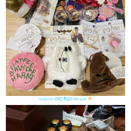
source:小红书@Halcyon