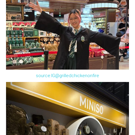
source:IG@grilledchickenonfire