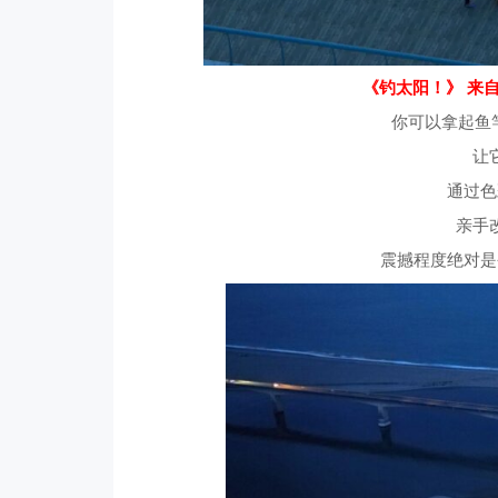
《钓太阳！》 来自 
你可以拿起鱼
让
通过色
亲手
震撼程度绝对是