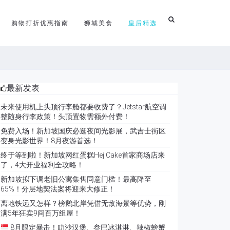
购物打折优惠指南
狮城美食
皇后精选
最新发表
未来使用机上头顶行李舱都要收费了？Jetstar航空调
整随身行李政策！头顶置物需额外付费！
免费入场！新加坡国庆必逛夜间光影展，武吉士街区
变身光影世界！8月夜游首选！
终于等到啦！新加坡网红蛋糕Hej Cake首家商场店来
了，4大开业福利全攻略！
新加坡拟下调老旧公寓集售同意门槛！最高降至
65%！分层地契法案将迎来大修正！
离地铁远又怎样？榜鹅北岸凭借无敌海景等优势，刚
满5年狂卖9间百万组屋！
8月限定暴击！叻沙汉堡、叁巴冰淇淋、辣椒螃蟹