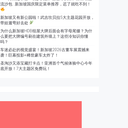
流沙包…新加坡国庆限定菜单推荐，迟了就吃不到！
新加坡又有新公园啦！武吉坎贝拉5大主题花园开放，
带娃遛弯好去处
为什么新加坡HDB组屋大牌后面会有字母尾缀？为什
么要把大牌编号刷在建筑外墙上？这些冷知识你懂
吗？
车迷必赴的视觉盛宴！新加坡2026古董车展震撼来
袭！巨幕投影+稀世豪车太炸了！
圣淘沙又添宝藏打卡点！亚洲首个气候体验中心今年
底开放！7大主题区免费玩！