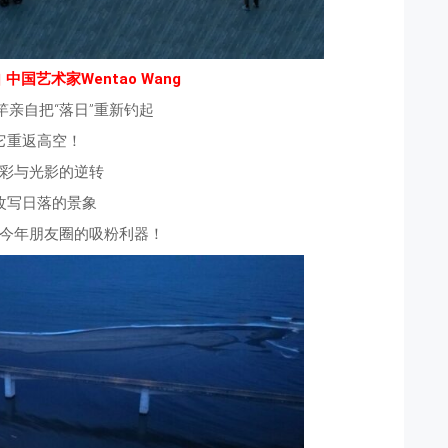
中国艺术家Wentao Wang
竿亲自把“落日”重新钓起
它重返高空！
彩与光影的逆转
改写日落的景象
今年朋友圈的吸粉利器！