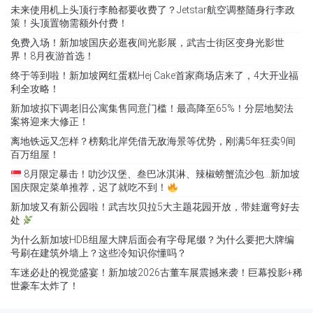
未来使用机上头顶行李舱都要收费了？Jetstar航空调整随身行李政
策！头顶置物需额外付费！
免费入场！新加坡国庆必逛夜间光影展，武吉士街区变身光影世
界！8月夜游首选！
终于等到啦！新加坡网红蛋糕Hej Cake首家商场店来了，4大开业福
利全攻略！
新加坡拟下调老旧公寓集售同意门槛！最高降至65%！分层地契法
案将迎来大修正！
离地铁远又怎样？榜鹅北岸凭借无敌海景等优势，刚满5年狂卖9间
百万组屋！
8月限定暴击！叻沙汉堡、叁巴冰淇淋、辣椒螃蟹流沙包…新加坡
国庆限定菜单推荐，迟了就吃不到！
新加坡又有新公园啦！武吉坎贝拉5大主题花园开放，带娃遛弯好去
处
为什么新加坡HDB组屋大牌后面会有字母尾缀？为什么要把大牌编
号刷在建筑外墙上？这些冷知识你懂吗？
车迷必赴的视觉盛宴！新加坡2026古董车展震撼来袭！巨幕投影+稀
世豪车太炸了！