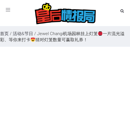
Toggle
navigation
首页
/
活动&节日
/
Jewel Changi机场园林挂上灯笼
一片流光溢
彩、等你来打卡
猜对灯笼数量可赢取礼券！