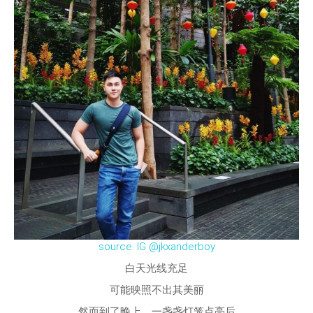
source: IG @jkxanderboy
白天光线充足
可能映照不出其美丽
然而到了晚上，一盏盏灯笼点亮后