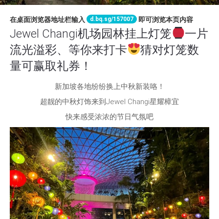
d.bq.sg/157007
在桌面浏览器地址栏输入
即可浏览本页内容
Jewel Changi机场园林挂上灯笼
一片
流光溢彩、等你来打卡
猜对灯笼数
量可赢取礼券！
新加坡各地纷纷换上中秋新装咯！
超靓的中秋灯饰来到Jewel Changi星耀樟宜
快来感受浓浓的节日气氛吧