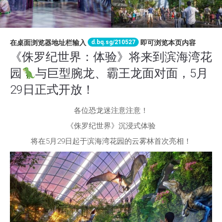
d.bq.sg/210527
在桌面浏览器地址栏输入
即可浏览本页内容
《侏罗纪世界：体验》将来到滨海湾花
园
与巨型腕龙、霸王龙面对面，5月
29日正式开放！
各位恐龙迷注意注意！
《侏罗纪世界》沉浸式体验
将在5月29日起于滨海湾花园的云雾林首次亮相！