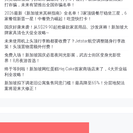
打诈骗，未来有望推出全国诈骗名单！
2026最新《新加坡米其林指南》全名单！3家顶级餐厅稳坐三星，6
家餐馆新晋一星！中餐势力崛起！吃货快打卡！
国庆好康来袭！从S$29.90起抢爆款家居用品、沙发床褥！新加坡大
牌家具清仓大促全攻略~
未来使用机上头顶行李舱都要收费了？Jetstar航空调整随身行李政
策！头顶置物需额外付费！
免费入场！新加坡国庆必逛夜间光影展，武吉士街区变身光影世
界！8月夜游首选！
终于等到啦！新加坡网红蛋糕Hej Cake首家商场店来了，4大开业福
利全攻略！
新加坡拟下调老旧公寓集售同意门槛！最高降至65%！分层地契法
案将迎来大修正！