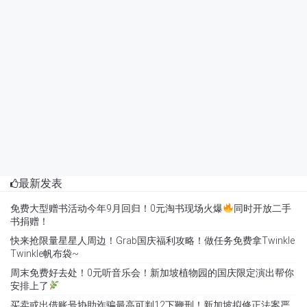
最新发表
免费大型赠书活动今年9月回归！0元淘书现场火爆
同时开放二手
书捐赠！
快来抢限量星星人周边！Grab国庆福利攻略！做任务免费拿Twinkle
Twinkle帆布袋~
周末免费好去处！0元听音乐会！新加坡植物园的国庆限定演出帮你
安排上了
买卖或出借账号协助诈骗最高可判12下鞭刑！新加坡拟修正法案严