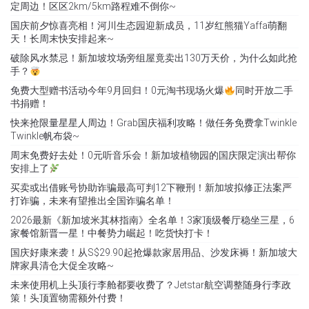
定周边！区区2km/5km路程难不倒你~
国庆前夕惊喜亮相！河川生态园迎新成员，11岁红熊猫Yaffa萌翻
天！长周末快安排起来~
破除风水禁忌！新加坡坟场旁组屋竟卖出130万天价，为什么如此抢
手？
免费大型赠书活动今年9月回归！0元淘书现场火爆
同时开放二手
书捐赠！
快来抢限量星星人周边！Grab国庆福利攻略！做任务免费拿Twinkle
Twinkle帆布袋~
周末免费好去处！0元听音乐会！新加坡植物园的国庆限定演出帮你
安排上了
买卖或出借账号协助诈骗最高可判12下鞭刑！新加坡拟修正法案严
打诈骗，未来有望推出全国诈骗名单！
2026最新《新加坡米其林指南》全名单！3家顶级餐厅稳坐三星，6
家餐馆新晋一星！中餐势力崛起！吃货快打卡！
国庆好康来袭！从S$29.90起抢爆款家居用品、沙发床褥！新加坡大
牌家具清仓大促全攻略~
未来使用机上头顶行李舱都要收费了？Jetstar航空调整随身行李政
策！头顶置物需额外付费！