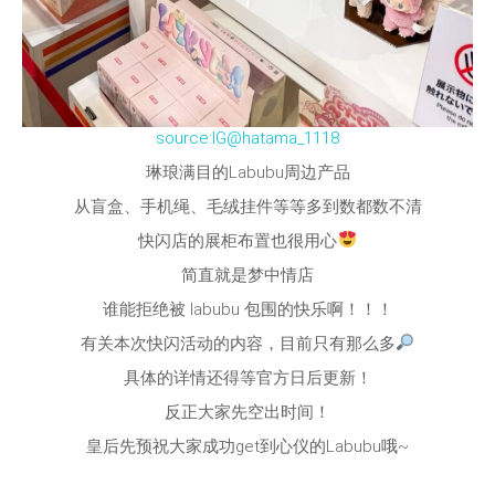
source:IG@hatama_1118
琳琅满目的Labubu周边产品
从盲盒、手机绳、毛绒挂件等等多到数都数不清
快闪店的展柜布置也很用心
简直就是梦中情店
谁能拒绝被 labubu 包围的快乐啊！！！
有关本次快闪活动的内容，目前只有那么多
具体的详情还得等官方日后更新！
反正大家先空出时间！
皇后先预祝大家成功get到心仪的Labubu哦~