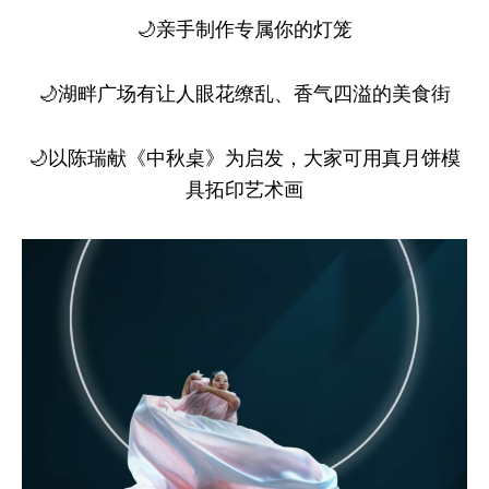
🌙亲手制作专属你的灯笼
🌙湖畔广场有让人眼花缭乱、香气四溢的美食街
🌙以陈瑞献《中秋桌》为启发，大家可用真月饼模
具拓印艺术画