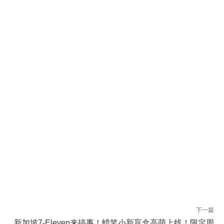
下一篇
新加坡7-Eleven来搞事！蜡笔小新盲盒高萌上线！限定周