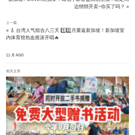
边悄悄开卖~你买了吗？ »
上一篇
« 🎸 台湾人气组合八三夭 1️⃣2️⃣月重返新加坡！新加坡室
内体育馆热血摇滚开唱🔥
11 月 AGO
相关文章