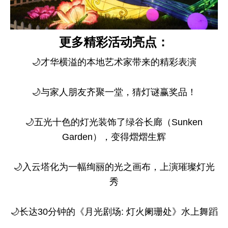
更多精彩活动亮点：
🌙才华横溢的本地艺术家带来的精彩表演
🌙与家人朋友齐聚一堂，猜灯谜赢奖品！
🌙五光十色的灯光装饰了绿谷长廊（Sunken
Garden），变得熠熠生辉
🌙入云塔化为一幅绚丽的光之画布，上演璀璨灯光
秀
🌙长达30分钟的《月光剧场: 灯火阑珊处》水上舞蹈