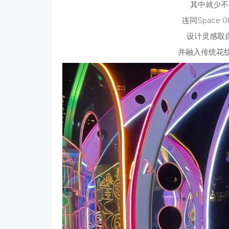
其中就少不
连同Space Ob
设计灵感取
并融入传统花