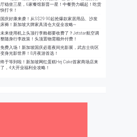
厅稳坐三星，6家餐馆新晋一星！中餐势力崛起！吃货
快打卡！
国庆好康来袭！从S$29.90起抢爆款家居用品、沙发
床褥！新加坡大牌家具清仓大促全攻略~
未来使用机上头顶行李舱都要收费了？Jetstar航空调
整随身行李政策！头顶置物需额外付费！
免费入场！新加坡国庆必逛夜间光影展，武吉士街区
变身光影世界！8月夜游首选！
终于等到啦！新加坡网红蛋糕Hej Cake首家商场店来
了，4大开业福利全攻略！