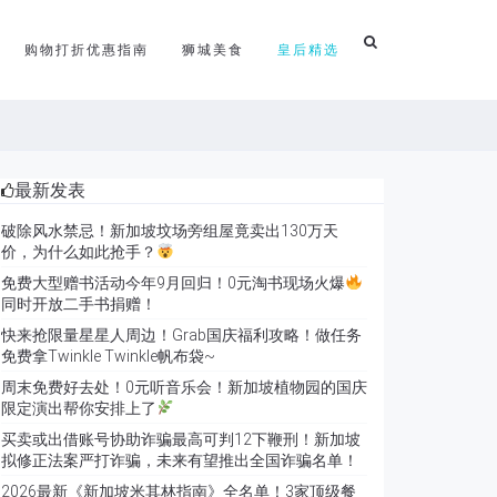
购物打折优惠指南
狮城美食
皇后精选
最新发表
破除风水禁忌！新加坡坟场旁组屋竟卖出130万天
价，为什么如此抢手？
免费大型赠书活动今年9月回归！0元淘书现场火爆
同时开放二手书捐赠！
快来抢限量星星人周边！Grab国庆福利攻略！做任务
免费拿Twinkle Twinkle帆布袋~
周末免费好去处！0元听音乐会！新加坡植物园的国庆
限定演出帮你安排上了
买卖或出借账号协助诈骗最高可判12下鞭刑！新加坡
拟修正法案严打诈骗，未来有望推出全国诈骗名单！
2026最新《新加坡米其林指南》全名单！3家顶级餐