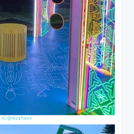
: IG @reza.hasni