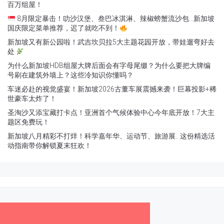
百万组屋！
8月限定暴击！叻沙汉堡、叁巴冰淇淋、辣椒螃蟹流沙包…新加坡
国庆限定菜单推荐，迟了就吃不到！
新加坡又有新公园啦！武吉坎贝拉5大主题花园开放，带娃遛弯好去
处
为什么新加坡HDB组屋大牌后面会有字母尾缀？为什么要把大牌编
号刷在建筑外墙上？这些冷知识你懂吗？
车迷必赴的视觉盛宴！新加坡2026古董车展震撼来袭！巨幕投影+稀
世豪车太炸了！
圣淘沙又添宝藏打卡点！亚洲首个气候体验中心今年底开放！7大主
题区免费玩！
新加坡八月精彩不打烊！科学嘉年华、运动节、旅游展…这份精选活
动指南带你解锁夏末狂欢！