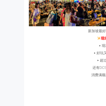
新加坡最好
现
‣ 
‣ 好
‣ 超
还有DC
消费满额