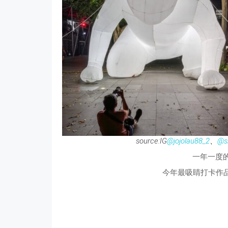
source:IG
@jojolau88_2
、
@s
一年一度
今年最吸睛打卡作品