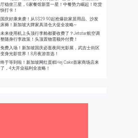
厅稳坐三星，6家餐馆新晋一星！中餐势力崛起！吃货
快打卡！
国庆好康来袭！从S$29.90起抢爆款家居用品、沙发
床褥！新加坡大牌家具清仓大促全攻略~
未来使用机上头顶行李舱都要收费了？Jetstar航空调
整随身行李政策！头顶置物需额外付费！
免费入场！新加坡国庆必逛夜间光影展，武吉士街区
变身光影世界！8月夜游首选！
终于等到啦！新加坡网红蛋糕Hej Cake首家商场店来
了，4大开业福利全攻略！