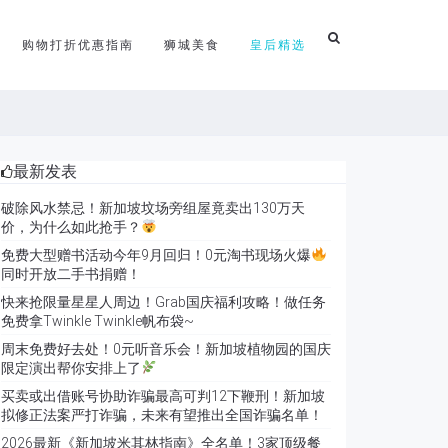
购物打折优惠指南
狮城美食
皇后精选
最新发表
破除风水禁忌！新加坡坟场旁组屋竟卖出130万天
价，为什么如此抢手？
免费大型赠书活动今年9月回归！0元淘书现场火爆
同时开放二手书捐赠！
快来抢限量星星人周边！Grab国庆福利攻略！做任务
免费拿Twinkle Twinkle帆布袋~
周末免费好去处！0元听音乐会！新加坡植物园的国庆
限定演出帮你安排上了
买卖或出借账号协助诈骗最高可判12下鞭刑！新加坡
拟修正法案严打诈骗，未来有望推出全国诈骗名单！
2026最新《新加坡米其林指南》全名单！3家顶级餐