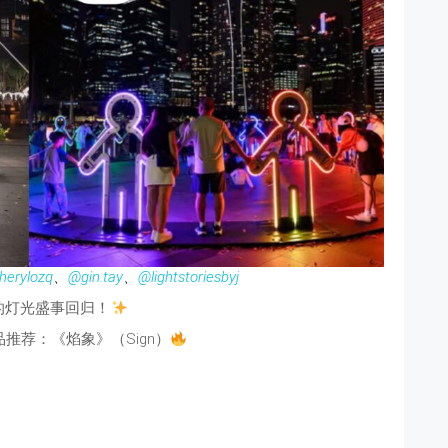
herylozq
、
@gin.tay
、
@lightstoriesbyj
的灯光盛事回归！
推荐：《焰象》（Sign）