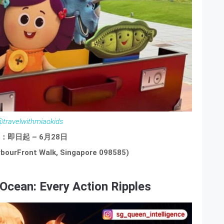
@travelwithmiaokids
：即日起 – 6月28日
ourFront Walk, Singapore 098585)
Ocean: Every Action Ripples