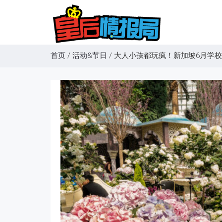
首页
/
活动&节日
/
大人小孩都玩疯！新加坡6月学