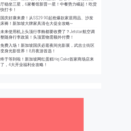
厅稳坐三星，6家餐馆新晋一星！中餐势力崛起！吃货
快打卡！
国庆好康来袭！从S$29.90起抢爆款家居用品、沙发
床褥！新加坡大牌家具清仓大促全攻略~
未来使用机上头顶行李舱都要收费了？Jetstar航空调
整随身行李政策！头顶置物需额外付费！
免费入场！新加坡国庆必逛夜间光影展，武吉士街区
变身光影世界！8月夜游首选！
终于等到啦！新加坡网红蛋糕Hej Cake首家商场店来
了，4大开业福利全攻略！