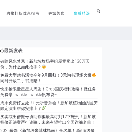
购物打折优惠指南
狮城美食
皇后精选
最新发表
破除风水禁忌！新加坡坟场旁组屋竟卖出130万天
价，为什么如此抢手？
免费大型赠书活动今年9月回归！0元淘书现场火爆
同时开放二手书捐赠！
快来抢限量星星人周边！Grab国庆福利攻略！做任务
免费拿Twinkle Twinkle帆布袋~
周末免费好去处！0元听音乐会！新加坡植物园的国庆
限定演出帮你安排上了
买卖或出借账号协助诈骗最高可判12下鞭刑！新加坡
拟修正法案严打诈骗，未来有望推出全国诈骗名单！
2026最新《新加坡米其林指南》全名单！3家顶级餐