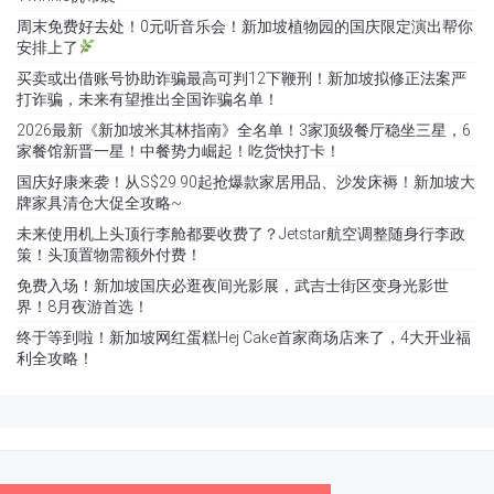
周末免费好去处！0元听音乐会！新加坡植物园的国庆限定演出帮你
安排上了
买卖或出借账号协助诈骗最高可判12下鞭刑！新加坡拟修正法案严
打诈骗，未来有望推出全国诈骗名单！
2026最新《新加坡米其林指南》全名单！3家顶级餐厅稳坐三星，6
家餐馆新晋一星！中餐势力崛起！吃货快打卡！
国庆好康来袭！从S$29.90起抢爆款家居用品、沙发床褥！新加坡大
牌家具清仓大促全攻略~
未来使用机上头顶行李舱都要收费了？Jetstar航空调整随身行李政
策！头顶置物需额外付费！
免费入场！新加坡国庆必逛夜间光影展，武吉士街区变身光影世
界！8月夜游首选！
终于等到啦！新加坡网红蛋糕Hej Cake首家商场店来了，4大开业福
利全攻略！