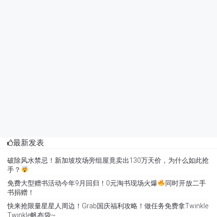
最新发表
破除风水禁忌！新加坡坟场旁组屋竟卖出130万天价，为什么如此抢
手？
免费大型赠书活动今年9月回归！0元淘书现场火爆
同时开放二手
书捐赠！
快来抢限量星星人周边！Grab国庆福利攻略！做任务免费拿Twinkle
Twinkle帆布袋~