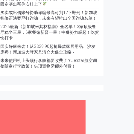
限定演出帮你安排上了
买卖或出借账号协助诈骗最高可判12下鞭刑！新加坡
拟修正法案严打诈骗，未来有望推出全国诈骗名单！
2026最新《新加坡米其林指南》全名单！3家顶级餐
厅稳坐三星，6家餐馆新晋一星！中餐势力崛起！吃货
快打卡！
国庆好康来袭！从S$29.90起抢爆款家居用品、沙发
床褥！新加坡大牌家具清仓大促全攻略~
未来使用机上头顶行李舱都要收费了？Jetstar航空调
整随身行李政策！头顶置物需额外付费！