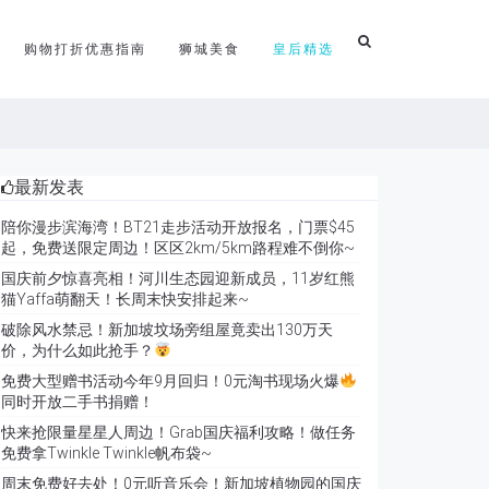
购物打折优惠指南
狮城美食
皇后精选
最新发表
陪你漫步滨海湾！BT21走步活动开放报名，门票$45
起，免费送限定周边！区区2km/5km路程难不倒你~
国庆前夕惊喜亮相！河川生态园迎新成员，11岁红熊
猫Yaffa萌翻天！长周末快安排起来~
破除风水禁忌！新加坡坟场旁组屋竟卖出130万天
价，为什么如此抢手？
免费大型赠书活动今年9月回归！0元淘书现场火爆
同时开放二手书捐赠！
快来抢限量星星人周边！Grab国庆福利攻略！做任务
免费拿Twinkle Twinkle帆布袋~
周末免费好去处！0元听音乐会！新加坡植物园的国庆