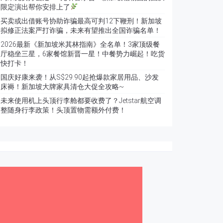
限定演出帮你安排上了
买卖或出借账号协助诈骗最高可判12下鞭刑！新加坡
拟修正法案严打诈骗，未来有望推出全国诈骗名单！
2026最新《新加坡米其林指南》全名单！3家顶级餐
厅稳坐三星，6家餐馆新晋一星！中餐势力崛起！吃货
快打卡！
国庆好康来袭！从S$29.90起抢爆款家居用品、沙发
床褥！新加坡大牌家具清仓大促全攻略~
未来使用机上头顶行李舱都要收费了？Jetstar航空调
整随身行李政策！头顶置物需额外付费！