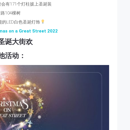
段会有171个灯柱披上圣诞装
路104棵树
的LED白色圣诞灯饰
mas on a Great Street 2022
圣诞大街欢
他活动：