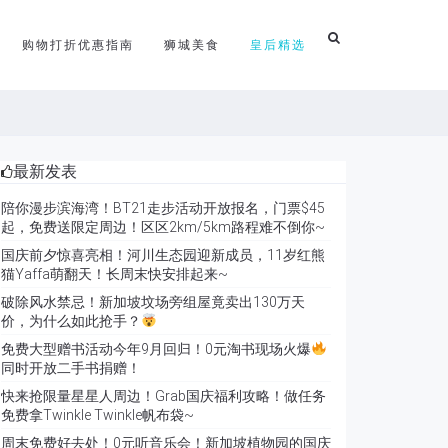
购物打折优惠指南
狮城美食
皇后精选
最新发表
陪你漫步滨海湾！BT21走步活动开放报名，门票$45
起，免费送限定周边！区区2km/5km路程难不倒你~
国庆前夕惊喜亮相！河川生态园迎新成员，11岁红熊
猫Yaffa萌翻天！长周末快安排起来~
破除风水禁忌！新加坡坟场旁组屋竟卖出130万天
价，为什么如此抢手？
免费大型赠书活动今年9月回归！0元淘书现场火爆
同时开放二手书捐赠！
快来抢限量星星人周边！Grab国庆福利攻略！做任务
免费拿Twinkle Twinkle帆布袋~
周末免费好去处！0元听音乐会！新加坡植物园的国庆