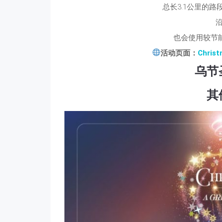
总长3.1公里的路
沿
也会使用较节能
活动页面：
Christ
乌节
其