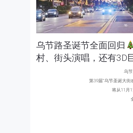
乌节路圣诞节全面回归
村、街头演唱，还有3D
乌节
第39届“乌节圣诞大街欢 Chri
将从11月1