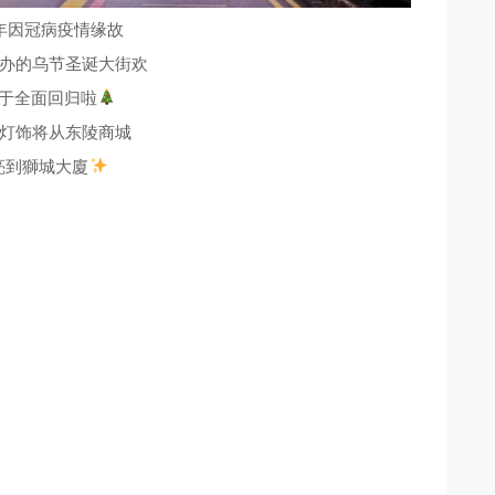
年因冠病疫情缘故
办的乌节圣诞大街欢
于全面回归啦
灯饰将从东陵商城
亮到獅城大廈