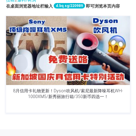
投稿
|
爆料/树洞
d.bq.sg/220989
在桌面浏览器地址栏输入
即可浏览本页内容
8月信用卡礼物更新！Dyson吹风机/索尼最新降噪耳机WH-
1000XM5/新秀丽旅行箱/350新币四选一！