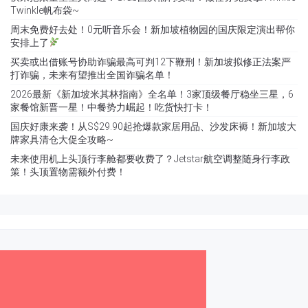
Twinkle帆布袋~
周末免费好去处！0元听音乐会！新加坡植物园的国庆限定演出帮你
安排上了
买卖或出借账号协助诈骗最高可判12下鞭刑！新加坡拟修正法案严
打诈骗，未来有望推出全国诈骗名单！
2026最新《新加坡米其林指南》全名单！3家顶级餐厅稳坐三星，6
家餐馆新晋一星！中餐势力崛起！吃货快打卡！
国庆好康来袭！从S$29.90起抢爆款家居用品、沙发床褥！新加坡大
牌家具清仓大促全攻略~
未来使用机上头顶行李舱都要收费了？Jetstar航空调整随身行李政
策！头顶置物需额外付费！