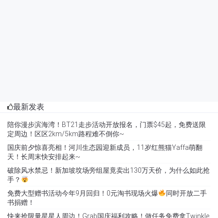
最新发表
陪你漫步滨海湾！BT21走步活动开放报名，门票$45起，免费送限
定周边！区区2km/5km路程难不倒你~
国庆前夕惊喜亮相！河川生态园迎新成员，11岁红熊猫Yaffa萌翻
天！长周末快安排起来~
破除风水禁忌！新加坡坟场旁组屋竟卖出130万天价，为什么如此抢
手？
免费大型赠书活动今年9月回归！0元淘书现场火爆
同时开放二手
书捐赠！
快来抢限量星星人周边！Grab国庆福利攻略！做任务免费拿Twinkle