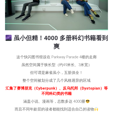
虽小但精！4000 多册科幻书籍看到
爽
这个快闪图书馆设在 Parkway Parade 4楼的走廊
虽然空间属于狭长型（约49米长、3米宽）
但可谓是麻雀虽小，五脏俱全！
整个空间被划分成了几个风格迥异的区域
汇集了赛博朋克（Cyberpunk）、反乌托邦（Dystopian）等
不同科幻类的书籍
涵盖小说、漫画等，总数多达 4000册
而且不同年龄层的读者都能找到适合自己的读物