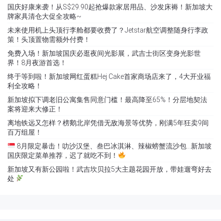
国庆好康来袭！从S$29.90起抢爆款家居用品、沙发床褥！新加坡大
牌家具清仓大促全攻略~
未来使用机上头顶行李舱都要收费了？Jetstar航空调整随身行李政
策！头顶置物需额外付费！
免费入场！新加坡国庆必逛夜间光影展，武吉士街区变身光影世
界！8月夜游首选！
终于等到啦！新加坡网红蛋糕Hej Cake首家商场店来了，4大开业福
利全攻略！
新加坡拟下调老旧公寓集售同意门槛！最高降至65%！分层地契法
案将迎来大修正！
离地铁远又怎样？榜鹅北岸凭借无敌海景等优势，刚满5年狂卖9间
百万组屋！
8月限定暴击！叻沙汉堡、叁巴冰淇淋、辣椒螃蟹流沙包…新加坡
国庆限定菜单推荐，迟了就吃不到！
新加坡又有新公园啦！武吉坎贝拉5大主题花园开放，带娃遛弯好去
处