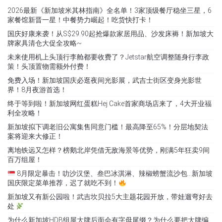
2026最新《新加坡米其林指南》全名单！3家顶级餐厅稳坐三星，6
家餐馆新晋一星！中餐势力崛起！吃货快打卡！
国庆好康来袭！从S$29.90起抢爆款家居用品、沙发床褥！新加坡大
牌家具清仓大促全攻略~
未来使用机上头顶行李舱都要收费了？Jetstar航空调整随身行李政
策！头顶置物需额外付费！
免费入场！新加坡国庆必逛夜间光影展，武吉士街区变身光影世
界！8月夜游首选！
终于等到啦！新加坡网红蛋糕Hej Cake首家商场店来了，4大开业福
利全攻略！
新加坡拟下调老旧公寓集售同意门槛！最高降至65%！分层地契法
案将迎来大修正！
离地铁远又怎样？榜鹅北岸凭借无敌海景等优势，刚满5年狂卖9间
百万组屋！
8月限定暴击！叻沙汉堡、叁巴冰淇淋、辣椒螃蟹流沙包…新加坡
国庆限定菜单推荐，迟了就吃不到！
新加坡又有新公园啦！武吉坎贝拉5大主题花园开放，带娃遛弯好去
处
为什么新加坡HDB组屋大牌后面会有字母尾缀？为什么要把大牌编