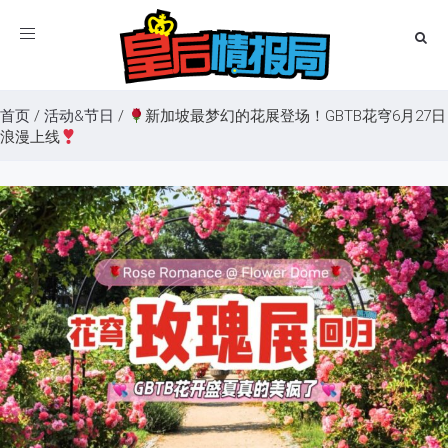
Toggle
navigation
首页
/
活动&节日
/
新加坡最梦幻的花展登场！GBTB花穹6月27日
浪漫上线