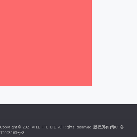
Copyright © 2021
AH.D PTE. LTD.
All Rights Reserved. 版权所有
闽ICP备
12023163号-3