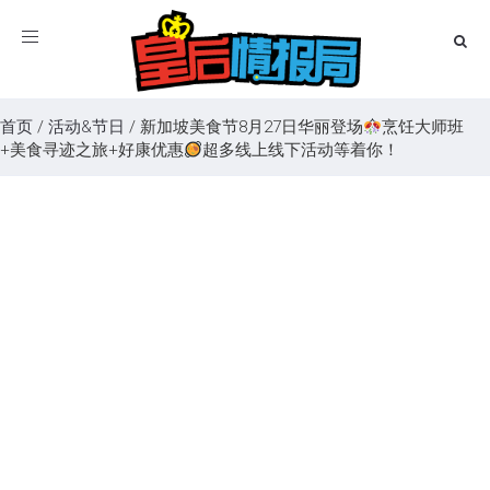
Toggle
navigation
首页
/
活动&节日
/
新加坡美食节8月27日华丽登场
烹饪大师班
+美食寻迹之旅+好康优惠
超多线上线下活动等着你！