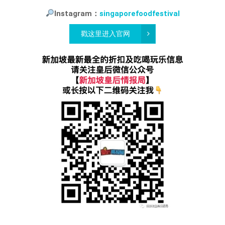
Instagram：
singaporefoodfestival
戳这里进入官网