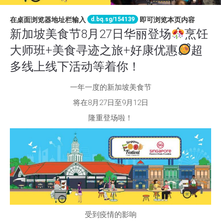
d.bq.sg/154139
在桌面浏览器地址栏输入
即可浏览本页内容
新加坡美食节8月27日华丽登场
烹饪
大师班+美食寻迹之旅+好康优惠
超
多线上线下活动等着你！
一年一度的新加坡美食节
将在8月27日至9月12日
隆重登场啦！
受到疫情的影响