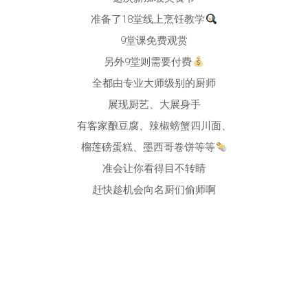
准备了18堂线上烹饪教学
9堂课免费观赏
另外9堂则需要付费
全都由专业大师级别的厨师
展现厨艺、大展身手
有客家酿豆腐、辣椒螃蟹四川面、
榴莲磅蛋糕、墨西哥卷饼等等
准会让你看得目不转睛
赶快趁机会向名厨们偷师啊