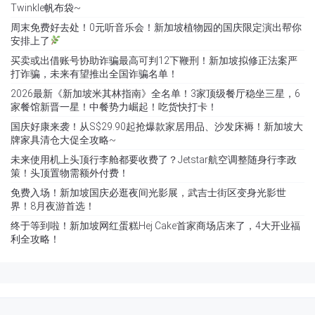
Twinkle帆布袋~
周末免费好去处！0元听音乐会！新加坡植物园的国庆限定演出帮你
安排上了
买卖或出借账号协助诈骗最高可判12下鞭刑！新加坡拟修正法案严
打诈骗，未来有望推出全国诈骗名单！
2026最新《新加坡米其林指南》全名单！3家顶级餐厅稳坐三星，6
家餐馆新晋一星！中餐势力崛起！吃货快打卡！
国庆好康来袭！从S$29.90起抢爆款家居用品、沙发床褥！新加坡大
牌家具清仓大促全攻略~
未来使用机上头顶行李舱都要收费了？Jetstar航空调整随身行李政
策！头顶置物需额外付费！
免费入场！新加坡国庆必逛夜间光影展，武吉士街区变身光影世
界！8月夜游首选！
终于等到啦！新加坡网红蛋糕Hej Cake首家商场店来了，4大开业福
利全攻略！