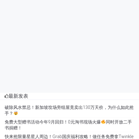
最新发表
破除风水禁忌！新加坡坟场旁组屋竟卖出130万天价，为什么如此抢
手？
免费大型赠书活动今年9月回归！0元淘书现场火爆
同时开放二手
书捐赠！
快来抢限量星星人周边！Grab国庆福利攻略！做任务免费拿Twinkle