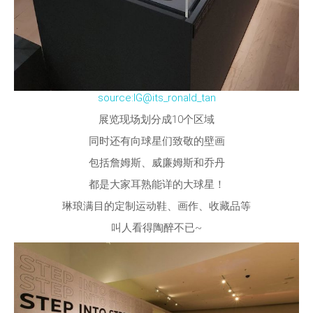
source:IG@its_ronald_tan
展览现场划分成10个区域
同时还有向球星们致敬的壁画
包括詹姆斯、威廉姆斯和乔丹
都是大家耳熟能详的大球星！
琳琅满目的定制运动鞋、画作、收藏品等
叫人看得陶醉不已~