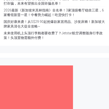
打诈骗，未来有望推出全国诈骗名单！
2026最新《新加坡米其林指南》全名单！3家顶级餐厅稳坐三星，6
家餐馆新晋一星！中餐势力崛起！吃货快打卡！
国庆好康来袭！从S$29.90起抢爆款家居用品、沙发床褥！新加坡大
牌家具清仓大促全攻略~
未来使用机上头顶行李舱都要收费了？Jetstar航空调整随身行李政
策！头顶置物需额外付费！