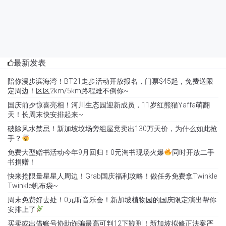
最新发表
陪你漫步滨海湾！BT21走步活动开放报名，门票$45起，免费送限
定周边！区区2km/5km路程难不倒你~
国庆前夕惊喜亮相！河川生态园迎新成员，11岁红熊猫Yaffa萌翻
天！长周末快安排起来~
破除风水禁忌！新加坡坟场旁组屋竟卖出130万天价，为什么如此抢
手？
免费大型赠书活动今年9月回归！0元淘书现场火爆
同时开放二手
书捐赠！
快来抢限量星星人周边！Grab国庆福利攻略！做任务免费拿Twinkle
Twinkle帆布袋~
周末免费好去处！0元听音乐会！新加坡植物园的国庆限定演出帮你
安排上了
买卖或出借账号协助诈骗最高可判12下鞭刑！新加坡拟修正法案严