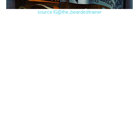
source:IG@the_beardedtrainer