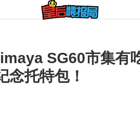
himaya SG60市
纪念托特包！