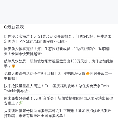
最新发表
陪你漫步滨海湾！BT21走步活动开放报名，门票$45起，免费送限
定周边！区区2km/5km路程难不倒你~
国庆前夕惊喜亮相！河川生态园迎新成员，11岁红熊猫Yaffa萌翻
天！长周末快安排起来~
破除风水禁忌！新加坡坟场旁组屋竟卖出130万天价，为什么如此抢
手？
免费大型赠书活动今年9月回归！0元淘书现场火爆
同时开放二手
书捐赠！
快来抢限量星星人周边！Grab国庆福利攻略！做任务免费拿Twinkle
Twinkle帆布袋~
周末免费好去处！0元听音乐会！新加坡植物园的国庆限定演出帮你
安排上了
买卖或出借账号协助诈骗最高可判12下鞭刑！新加坡拟修正法案严
打诈骗，未来有望推出全国诈骗名单！