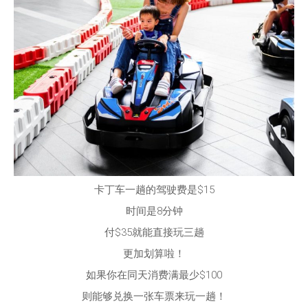
卡丁车一趟的驾驶费是$15
时间是8分钟
付$35就能直接玩三趟
更加划算啦！
如果你在同天消费满最少$100
则能够兑换一张车票来玩一趟！