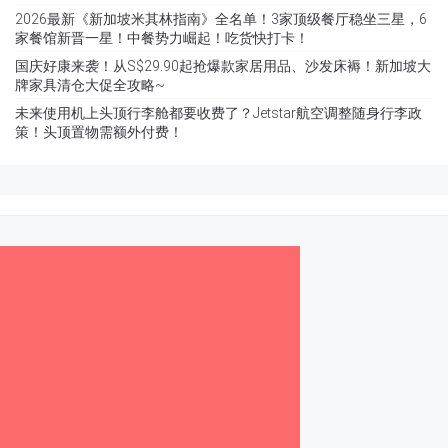
2026最新《新加坡米其林指南》全名单！3家顶级餐厅稳坐三星，6
家餐馆新晋一星！中餐势力崛起！吃货快打卡！
国庆好康来袭！从S$29.90起抢爆款家居用品、沙发床褥！新加坡大
牌家具清仓大促全攻略~
未来使用机上头顶行李舱都要收费了？Jetstar航空调整随身行李政
策！头顶置物需额外付费！