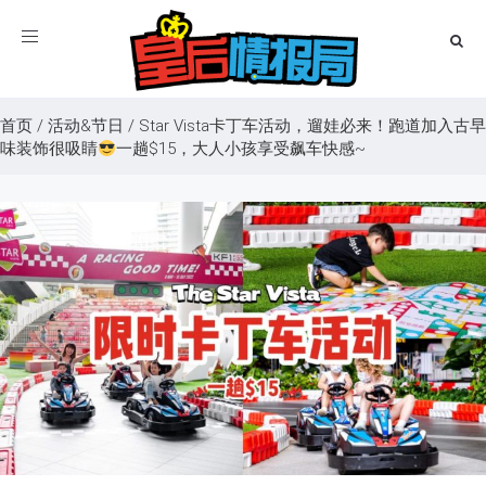
Toggle
navigation
首页
/
活动&节日
/
Star Vista卡丁车活动，遛娃必来！跑道加入古早
味装饰很吸睛
一趟$15，大人小孩享受飙车快感~