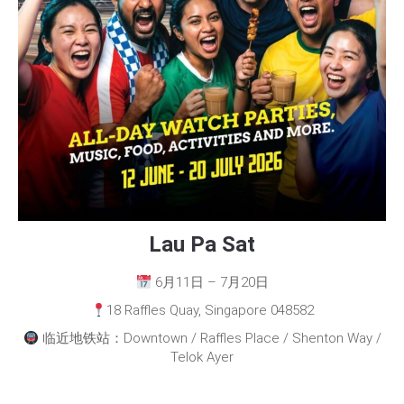
Lau Pa Sat
6月11日 – 7月20日
18 Raffles Quay, Singapore 048582
临近地铁站：Downtown / Raffles Place / Shenton Way /
Telok Ayer