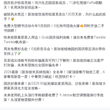
国庆前夕惊喜亮相！河川生态园迎新成员，11岁红熊猫Yaffa萌翻
天！长周末快安排起来~
破除风水禁忌！新加坡坟场旁组屋竟卖出130万天价，为什么如此抢
手？
免费大型赠书活动今年9月回归！0元淘书现场火爆
同时开放二手
书捐赠！
快来抢限量星星人周边！Grab国庆福利攻略！做任务免费拿Twinkle
Twinkle帆布袋~
周末免费好去处！0元听音乐会！新加坡植物园的国庆限定演出帮你
安排上了
买卖或出借账号协助诈骗最高可判12下鞭刑！新加坡拟修正法案严
打诈骗，未来有望推出全国诈骗名单！
2026最新《新加坡米其林指南》全名单！3家顶级餐厅稳坐三星，6
家餐馆新晋一星！中餐势力崛起！吃货快打卡！
国庆好康来袭！从S$29.90起抢爆款家居用品、沙发床褥！新加坡大
牌家具清仓大促全攻略~
未来使用机上头顶行李舱都要收费了？Jetstar航空调整随身行李政
策！头顶置物需额外付费！