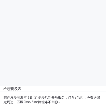
最新发表
陪你漫步滨海湾！BT21走步活动开放报名，门票$45起，免费送限
定周边！区区2km/5km路程难不倒你~