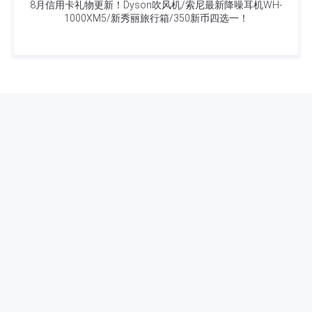
8月信用卡礼物更新！Dyson吹风机/索尼最新降噪耳机WH-
1000XM5/新秀丽旅行箱/350新币四选一！