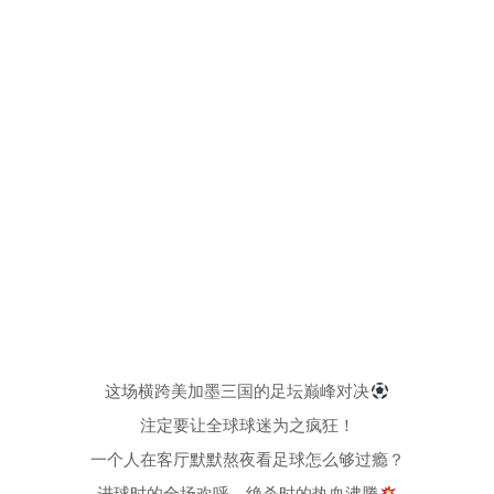
这场横跨美加墨三国的足坛巅峰对决
注定要让全球球迷为之疯狂！
一个人在客厅默默熬夜看足球怎么够过瘾？