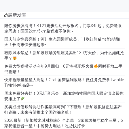
最新发表
陪你漫步滨海湾！BT21走步活动开放报名，门票$45起，免费送限
定周边！区区2km/5km路程难不倒你~
国庆前夕惊喜亮相！河川生态园迎新成员，11岁红熊猫Yaffa萌翻
天！长周末快安排起来~
破除风水禁忌！新加坡坟场旁组屋竟卖出130万天价，为什么如此抢
手？
免费大型赠书活动今年9月回归！0元淘书现场火爆
同时开放二手
书捐赠！
快来抢限量星星人周边！Grab国庆福利攻略！做任务免费拿Twinkle
Twinkle帆布袋~
周末免费好去处！0元听音乐会！新加坡植物园的国庆限定演出帮你
安排上了
买卖或出借账号协助诈骗最高可判12下鞭刑！新加坡拟修正法案严
打诈骗，未来有望推出全国诈骗名单！
2026最新《新加坡米其林指南》全名单！3家顶级餐厅稳坐三星，6
家餐馆新晋一星！中餐势力崛起！吃货快打卡！