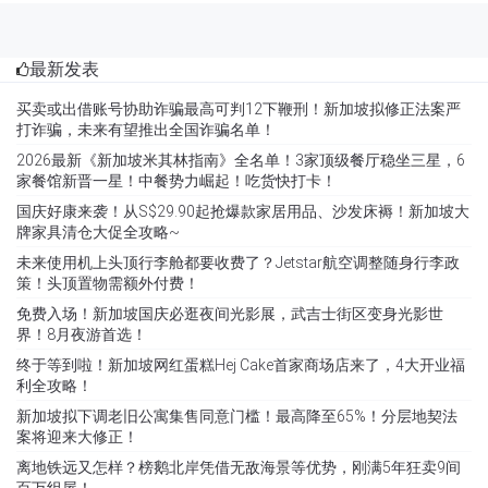
最新发表
买卖或出借账号协助诈骗最高可判12下鞭刑！新加坡拟修正法案严
打诈骗，未来有望推出全国诈骗名单！
2026最新《新加坡米其林指南》全名单！3家顶级餐厅稳坐三星，6
家餐馆新晋一星！中餐势力崛起！吃货快打卡！
国庆好康来袭！从S$29.90起抢爆款家居用品、沙发床褥！新加坡大
牌家具清仓大促全攻略~
未来使用机上头顶行李舱都要收费了？Jetstar航空调整随身行李政
策！头顶置物需额外付费！
免费入场！新加坡国庆必逛夜间光影展，武吉士街区变身光影世
界！8月夜游首选！
终于等到啦！新加坡网红蛋糕Hej Cake首家商场店来了，4大开业福
利全攻略！
新加坡拟下调老旧公寓集售同意门槛！最高降至65%！分层地契法
案将迎来大修正！
离地铁远又怎样？榜鹅北岸凭借无敌海景等优势，刚满5年狂卖9间
百万组屋！