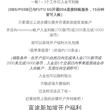
一般1～3个工作日入金可到账
（DBS/POSB已与FUTU SG开通DDA直接转账服务，15分钟
皆可入账）
只要通过上述步骤注册并开通新加坡富途账户
并且向moomoo账户入金到账2700新币(或2000美元或16000
港币）
就可以获得开户福利大礼包哦
1股苹果股票*（价值约130美金）
（领取条件：在开户后30自然日内完成净入金2700新币或
2000美元或16000港币，入金后5个交易日内苹果股票就会存
入你账户，无需任何交易即可）
入金也可以随时取出
大咖进场大撒福利
过这村没这店了哈～
赶紧按照上面的步骤开户并转账吧！
富途新加坡开户福利