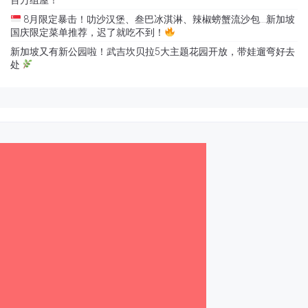
8月限定暴击！叻沙汉堡、叁巴冰淇淋、辣椒螃蟹流沙包…新加坡
国庆限定菜单推荐，迟了就吃不到！
新加坡又有新公园啦！武吉坎贝拉5大主题花园开放，带娃遛弯好去
处