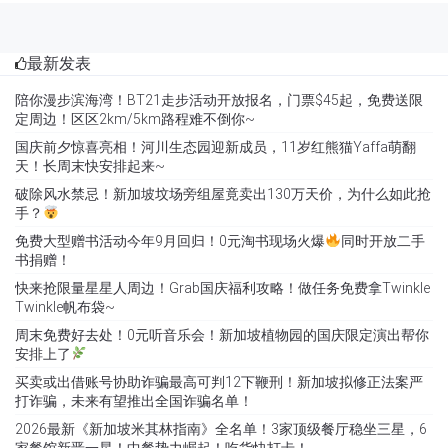
最新发表
陪你漫步滨海湾！BT21走步活动开放报名，门票$45起，免费送限
定周边！区区2km/5km路程难不倒你~
国庆前夕惊喜亮相！河川生态园迎新成员，11岁红熊猫Yaffa萌翻
天！长周末快安排起来~
破除风水禁忌！新加坡坟场旁组屋竟卖出130万天价，为什么如此抢
手？
免费大型赠书活动今年9月回归！0元淘书现场火爆
同时开放二手
书捐赠！
快来抢限量星星人周边！Grab国庆福利攻略！做任务免费拿Twinkle
Twinkle帆布袋~
周末免费好去处！0元听音乐会！新加坡植物园的国庆限定演出帮你
安排上了
买卖或出借账号协助诈骗最高可判12下鞭刑！新加坡拟修正法案严
打诈骗，未来有望推出全国诈骗名单！
2026最新《新加坡米其林指南》全名单！3家顶级餐厅稳坐三星，6
家餐馆新晋一星！中餐势力崛起！吃货快打卡！