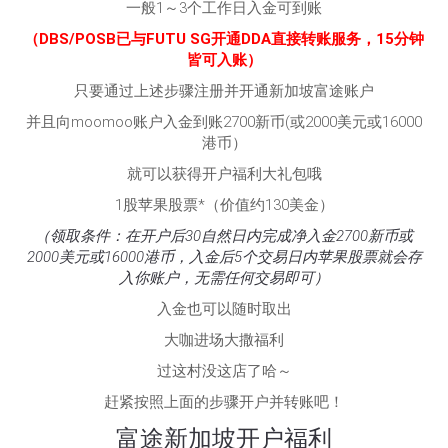
一般1～3个工作日入金可到账
（DBS/POSB已与FUTU SG开通DDA直接转账服务，15分钟
皆可入账）
只要通过上述步骤注册并开通新加坡富途账户
并且向moomoo账户入金到账2700新币(或2000美元或16000
港币）
就可以获得开户福利大礼包哦
1股苹果股票*（价值约130美金）
（领取条件：在开户后30自然日内完成净入金2700新币或
2000美元或16000港币，入金后5个交易日内苹果股票就会存
入你账户，无需任何交易即可）
入金也可以随时取出
大咖进场大撒福利
过这村没这店了哈～
赶紧按照上面的步骤开户并转账吧！
富途新加坡开户福利