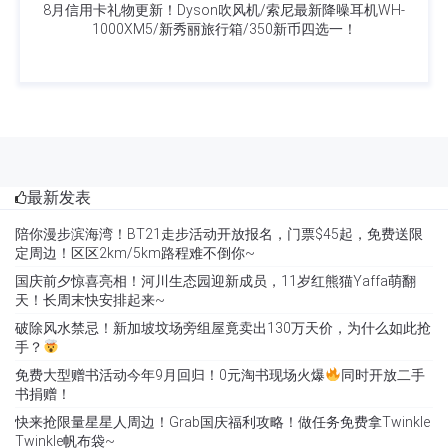
8月信用卡礼物更新！Dyson吹风机/索尼最新降噪耳机WH-
1000XM5/新秀丽旅行箱/350新币四选一！
最新发表
陪你漫步滨海湾！BT21走步活动开放报名，门票$45起，免费送限
定周边！区区2km/5km路程难不倒你~
国庆前夕惊喜亮相！河川生态园迎新成员，11岁红熊猫Yaffa萌翻
天！长周末快安排起来~
破除风水禁忌！新加坡坟场旁组屋竟卖出130万天价，为什么如此抢
手？
免费大型赠书活动今年9月回归！0元淘书现场火爆
同时开放二手
书捐赠！
快来抢限量星星人周边！Grab国庆福利攻略！做任务免费拿Twinkle
Twinkle帆布袋~