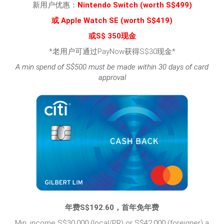
新用户优惠：
Nintendo Switch
(worth S$499)
或 Apple Watch SE (worth S$419)
或S$ 350现金
*老用户可通过PayNow获得S$30现金*
A min spend of S$500 must be made within 30 days of card
approval
年费S$192.60，首年免年费
Min. income S$30,000 (local/PR) or S$42,000 (foreigner) a