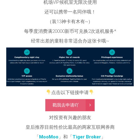
机场VIP候机室无限次使用
还可以携带一名同伴哦！
（装13神卡有木有~）
每季度消费满20000新币可兑换2次送机服务*
经常出差的童鞋非常适合办这张卡哦~
点击以下链接申请
戳我去申请吖
对投资有兴趣的朋友
皇后推荐目前性价比最高的两家互联网券商
「
MooMoo
」和「
Tiger Broker
」