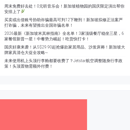
周末免费好去处！0元听音乐会！新加坡植物园的国庆限定演出帮你
安排上了
买卖或出借账号协助诈骗最高可判12下鞭刑！新加坡拟修正法案严
打诈骗，未来有望推出全国诈骗名单！
2026最新《新加坡米其林指南》全名单！3家顶级餐厅稳坐三星，6
家餐馆新晋一星！中餐势力崛起！吃货快打卡！
国庆好康来袭！从S$29.90起抢爆款家居用品、沙发床褥！新加坡大
牌家具清仓大促全攻略~
未来使用机上头顶行李舱都要收费了？Jetstar航空调整随身行李政
策！头顶置物需额外付费！