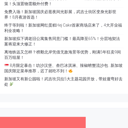
策！头顶置物需额外付费！
免费入场！新加坡国庆必逛夜间光影展，武吉士街区变身光影世
界！8月夜游首选！
终于等到啦！新加坡网红蛋糕Hej Cake首家商场店来了，4大开业福
利全攻略！
新加坡拟下调老旧公寓集售同意门槛！最高降至65%！分层地契法
案将迎来大修正！
离地铁远又怎样？榜鹅北岸凭借无敌海景等优势，刚满5年狂卖9间
百万组屋！
8月限定暴击！叻沙汉堡、叁巴冰淇淋、辣椒螃蟹流沙包…新加坡
国庆限定菜单推荐，迟了就吃不到！
新加坡又有新公园啦！武吉坎贝拉5大主题花园开放，带娃遛弯好去
处