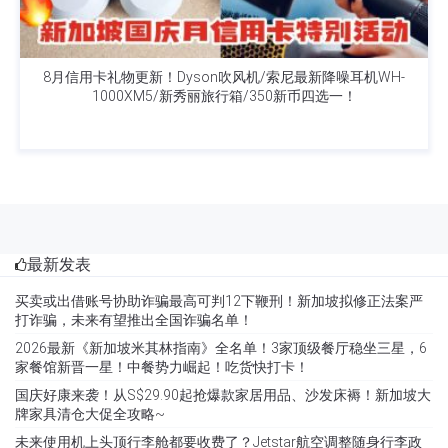
8月信用卡礼物更新！Dyson吹风机/索尼最新降噪耳机WH-
1000XM5/新秀丽旅行箱/350新币四选一！
最新发表
买卖或出借账号协助诈骗最高可判12下鞭刑！新加坡拟修正法案严
打诈骗，未来有望推出全国诈骗名单！
2026最新《新加坡米其林指南》全名单！3家顶级餐厅稳坐三星，6
家餐馆新晋一星！中餐势力崛起！吃货快打卡！
国庆好康来袭！从S$29.90起抢爆款家居用品、沙发床褥！新加坡大
牌家具清仓大促全攻略~
未来使用机上头顶行李舱都要收费了？Jetstar航空调整随身行李政