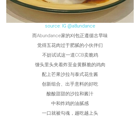
source: IG @a8undance
而Abundance家的刈包正遵循古早味
觉得五花肉过于肥腻的小伙伴们
不妨试试这一道CCB卖脆鸡
馒头里头夹着炸至金黄酥脆的鸡肉
配上芒果沙拉与泰式花生酱
创新组合、出乎意料的好吃
酸酸甜甜的沙拉和酱汁
中和炸鸡的油腻感
一口就被勾魂，越吃越上头