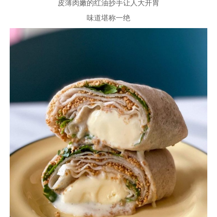
皮薄肉嫩的红油抄手让人大开胃
味道堪称一绝