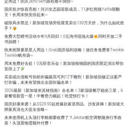
定周边！区区2km/5km路程难不倒你~
国庆前夕惊喜亮相！河川生态园迎新成员，11岁红熊猫Yaffa萌翻
天！长周末快安排起来~
破除风水禁忌！新加坡坟场旁组屋竟卖出130万天价，为什么如此抢
手？
免费大型赠书活动今年9月回归！0元淘书现场火爆
同时开放二手
书捐赠！
快来抢限量星星人周边！Grab国庆福利攻略！做任务免费拿Twinkle
Twinkle帆布袋~
周末免费好去处！0元听音乐会！新加坡植物园的国庆限定演出帮你
安排上了
买卖或出借账号协助诈骗最高可判12下鞭刑！新加坡拟修正法案严
打诈骗，未来有望推出全国诈骗名单！
2026最新《新加坡米其林指南》全名单！3家顶级餐厅稳坐三星，6
家餐馆新晋一星！中餐势力崛起！吃货快打卡！
国庆好康来袭！从S$29.90起抢爆款家居用品、沙发床褥！新加坡大
牌家具清仓大促全攻略~
未来使用机上头顶行李舱都要收费了？Jetstar航空调整随身行李政
策！头顶置物需额外付费！