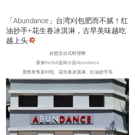
「Abundance」台湾刈包肥而不腻！红
油抄手+花生卷冰淇淋，古早美味越吃
越上头
好想念台式料理啊
原来Redhill这间小店Abundance
竟然有售卖刈包、花生卷冰淇淋、红油抄手等