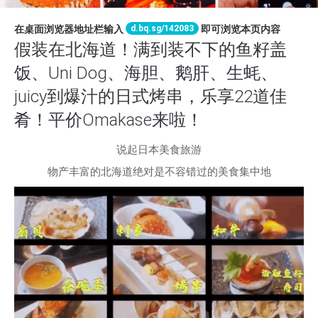
d.bq.sg/142083
在桌面浏览器地址栏输入
即可浏览本页内容
假装在北海道！满到装不下的鱼籽盖
饭、Uni Dog、海胆、鹅肝、生蚝、
juicy到爆汁的日式烤串，乐享22道佳
肴！平价Omakase来啦！
说起日本美食旅游
物产丰富的北海道绝对是不容错过的美食集中地