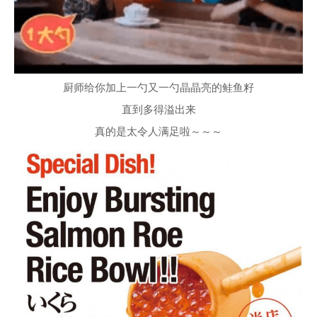
厨师给你加上一勺又一勺晶晶亮的鲑鱼籽
直到多得溢出来
真的是太令人满足啦～～～