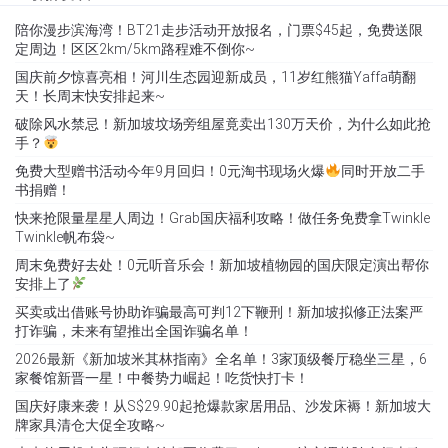
陪你漫步滨海湾！BT21走步活动开放报名，门票$45起，免费送限
定周边！区区2km/5km路程难不倒你~
国庆前夕惊喜亮相！河川生态园迎新成员，11岁红熊猫Yaffa萌翻
天！长周末快安排起来~
破除风水禁忌！新加坡坟场旁组屋竟卖出130万天价，为什么如此抢
手？
免费大型赠书活动今年9月回归！0元淘书现场火爆
同时开放二手
书捐赠！
快来抢限量星星人周边！Grab国庆福利攻略！做任务免费拿Twinkle
Twinkle帆布袋~
周末免费好去处！0元听音乐会！新加坡植物园的国庆限定演出帮你
安排上了
买卖或出借账号协助诈骗最高可判12下鞭刑！新加坡拟修正法案严
打诈骗，未来有望推出全国诈骗名单！
2026最新《新加坡米其林指南》全名单！3家顶级餐厅稳坐三星，6
家餐馆新晋一星！中餐势力崛起！吃货快打卡！
国庆好康来袭！从S$29.90起抢爆款家居用品、沙发床褥！新加坡大
牌家具清仓大促全攻略~