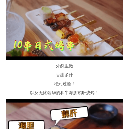
外酥里嫩
香甜多汁
吃到过瘾！
以及无比奢华的和牛海胆鹅肝烧烤！