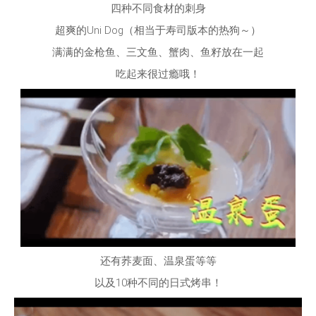
四种不同食材的刺身
超爽的
Uni Dog
（相当于寿司版本的热狗～）
满满的金枪鱼、三文鱼、蟹肉、鱼籽放在一起
吃起来很过瘾哦！
还有荞麦面、温泉蛋等等
以及
10
种不同的日式烤串！