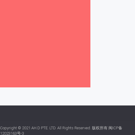
Copyright © 2021
AH.D PTE. LTD.
All Rights Reserved. 版权所有
闽ICP备
12023163号-3