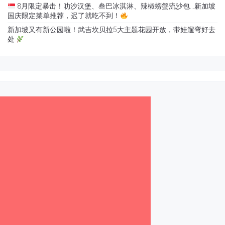
8月限定暴击！叻沙汉堡、叁巴冰淇淋、辣椒螃蟹流沙包…新加坡
国庆限定菜单推荐，迟了就吃不到！
新加坡又有新公园啦！武吉坎贝拉5大主题花园开放，带娃遛弯好去
处