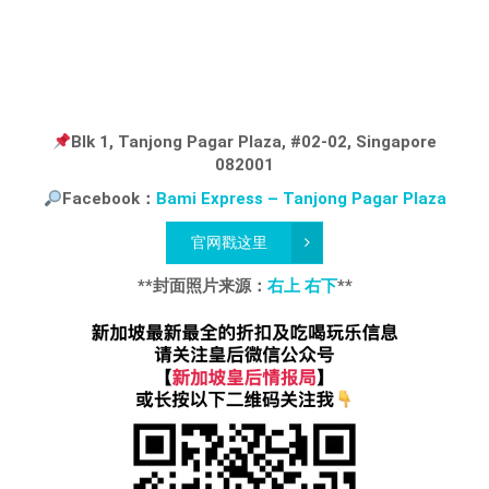
Blk 1, Tanjong Pagar Plaza, #02-02, Singapore
082001
Facebook：
Bami Express – Tanjong Pagar Plaza
官网戳这里
**封面照片来源：
右上
右下
**