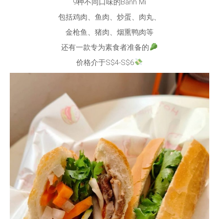
9种不同口味的Banh Mi
包括鸡肉、鱼肉、炒蛋、肉丸、
金枪鱼、猪肉、烟熏鸭肉等
还有一款专为素食者准备的
价格介于S$4-S$6