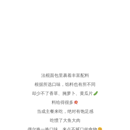
法棍面包里裹着丰富配料
根据所选口味，馅料也有所不同
却少不了香草、腌萝卜、黄瓜片
料给得很多
当成主餐来吃，绝对有饱足感
吃惯了大鱼大肉
偶尔换一换口味，来点不腻口的食物