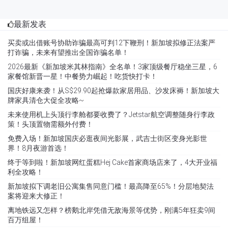
最新发表
买卖或出借账号协助诈骗最高可判12下鞭刑！新加坡拟修正法案严
打诈骗，未来有望推出全国诈骗名单！
2026最新《新加坡米其林指南》全名单！3家顶级餐厅稳坐三星，6
家餐馆新晋一星！中餐势力崛起！吃货快打卡！
国庆好康来袭！从S$29.90起抢爆款家居用品、沙发床褥！新加坡大
牌家具清仓大促全攻略~
未来使用机上头顶行李舱都要收费了？Jetstar航空调整随身行李政
策！头顶置物需额外付费！
免费入场！新加坡国庆必逛夜间光影展，武吉士街区变身光影世
界！8月夜游首选！
终于等到啦！新加坡网红蛋糕Hej Cake首家商场店来了，4大开业福
利全攻略！
新加坡拟下调老旧公寓集售同意门槛！最高降至65%！分层地契法
案将迎来大修正！
离地铁远又怎样？榜鹅北岸凭借无敌海景等优势，刚满5年狂卖9间
百万组屋！