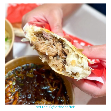
source:IG@dtfoodaffair