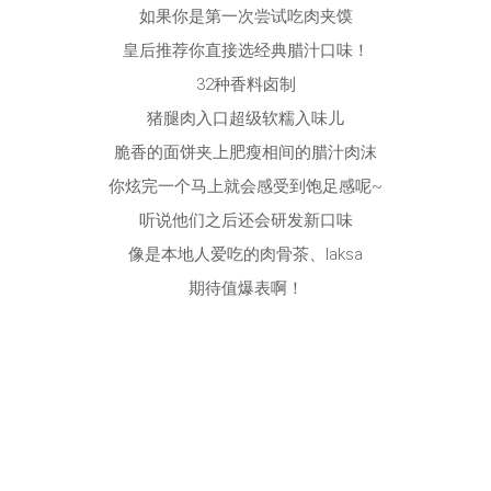
如果你是第一次尝试吃肉夹馍
皇后推荐你直接选经典腊汁口味！
32种香料卤制
猪腿肉入口超级软糯入味儿
脆香的面饼夹上肥瘦相间的腊汁肉沫
你炫完一个马上就会感受到饱足感呢~
听说他们之后还会研发新口味
像是本地人爱吃的肉骨茶、laksa
期待值爆表啊！