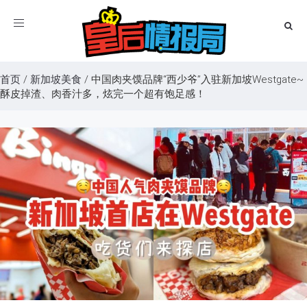
Toggle
navigation
首页
/
新加坡美食
/
中国肉夹馍品牌“西少爷”入驻新加坡Westgate~
酥皮掉渣、肉香汁多，炫完一个超有饱足感！