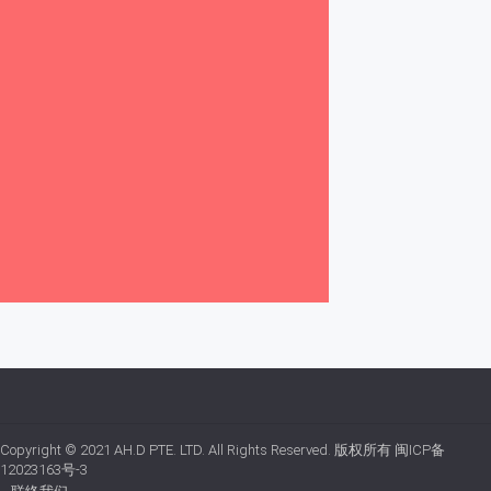
Copyright © 2021
AH.D PTE. LTD.
All Rights Reserved. 版权所有
闽ICP备
12023163号-3