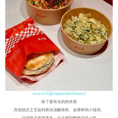
source:IG@slappedandslayed
除了最有名的肉夹馍
其他镇店之宝如鸡骨浓汤酸辣粉、金牌鲜肉小馄饨、