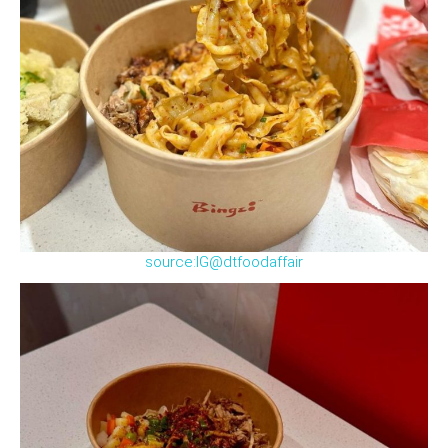
source:IG@dtfoodaffair