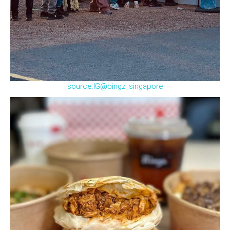
source:IG@bingz_singapore