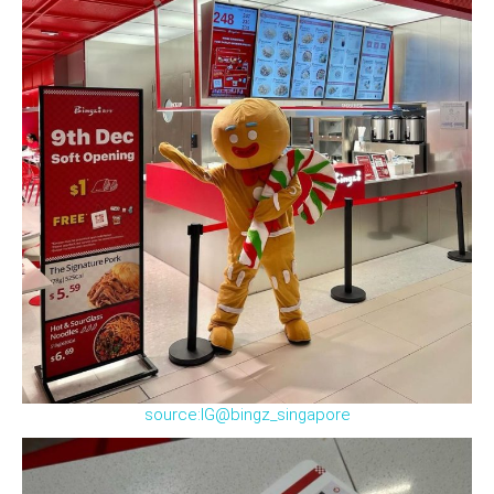
source:IG@bingz_singapore