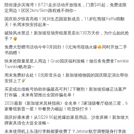
陪你漫步滨海湾！BT21走步活动开放报名，门票$45起，免费送限
定周边！区区2km/5km路程难不倒你~
国庆前夕惊喜亮相！河川生态园迎新成员，11岁红熊猫Yaffa萌翻
天！长周末快安排起来~
破除风水禁忌！新加坡坟场旁组屋竟卖出130万天价，为什么如此抢
手？
免费大型赠书活动今年9月回归！0元淘书现场火爆
同时开放二手
书捐赠！
快来抢限量星星人周边！Grab国庆福利攻略！做任务免费拿Twinkle
Twinkle帆布袋~
周末免费好去处！0元听音乐会！新加坡植物园的国庆限定演出帮你
安排上了
买卖或出借账号协助诈骗最高可判12下鞭刑！新加坡拟修正法案严
打诈骗，未来有望推出全国诈骗名单！
2026最新《新加坡米其林指南》全名单！3家顶级餐厅稳坐三星，6
家餐馆新晋一星！中餐势力崛起！吃货快打卡！
国庆好康来袭！从S$29.90起抢爆款家居用品、沙发床褥！新加坡大
牌家具清仓大促全攻略~
未来使用机上头顶行李舱都要收费了？Jetstar航空调整随身行李政