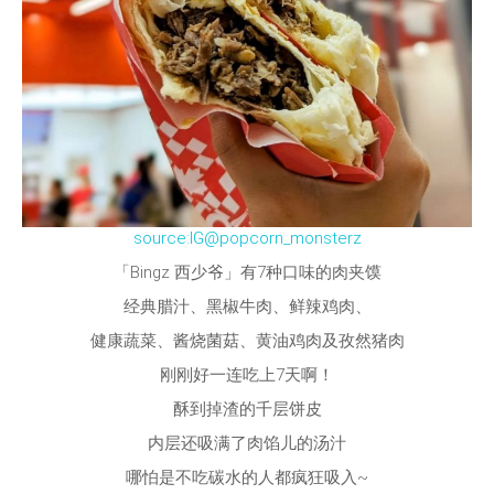
source:IG@popcorn_monsterz
「Bingz 西少爷」有7种口味的肉夹馍
经典腊汁、黑椒牛肉、鲜辣鸡肉、
健康蔬菜、酱烧菌菇、黄油鸡肉及孜然猪肉
刚刚好一连吃上7天啊！
酥到掉渣的千层饼皮
内层还吸满了肉馅儿的汤汁
哪怕是不吃碳水的人都疯狂吸入~