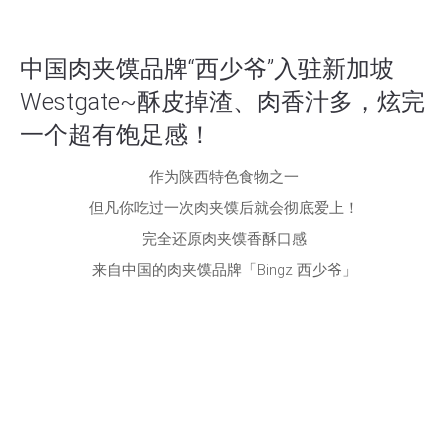
中国肉夹馍品牌“西少爷”入驻新加坡
Westgate~酥皮掉渣、肉香汁多，炫完
一个超有饱足感！
作为陕西特色食物之一
但凡你吃过一次肉夹馍后就会彻底爱上！
完全还原肉夹馍香酥口感
来自中国的肉夹馍品牌「Bingz 西少爷」