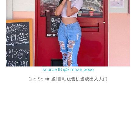
source:IG @kimbae_xoxo
2nd Serving以自动贩售机当成出入大门