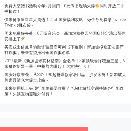
免费大型赠书活动今年9月回归！0元淘书现场火爆
同时开放二手
书捐赠！
快来抢限量星星人周边！Grab国庆福利攻略！做任务免费拿Twinkle
Twinkle帆布袋~
周末免费好去处！0元听音乐会！新加坡植物园的国庆限定演出帮你
安排上了
买卖或出借账号协助诈骗最高可判12下鞭刑！新加坡拟修正法案严
打诈骗，未来有望推出全国诈骗名单！
2026最新《新加坡米其林指南》全名单！3家顶级餐厅稳坐三星，6
家餐馆新晋一星！中餐势力崛起！吃货快打卡！
国庆好康来袭！从S$29.90起抢爆款家居用品、沙发床褥！新加坡大
牌家具清仓大促全攻略~
未来使用机上头顶行李舱都要收费了？Jetstar航空调整随身行李政
策！头顶置物需额外付费！