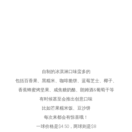
自制的冰淇淋口味蛮多的
包括百香果、黑糯米、咖啡脆饼、蓝莓芝士、椰子、
香蕉蜂蜜烤坚果、咸焦糖奶酪、朗姆酒&葡萄干等
有时候甚至会推出创意口味
比如芒果糯米饭、豆沙饼
每次来都会有惊喜哦！
一球价格是$4.50，两球则是$8