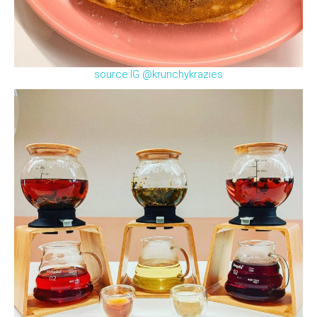
source:IG @krunchykrazies