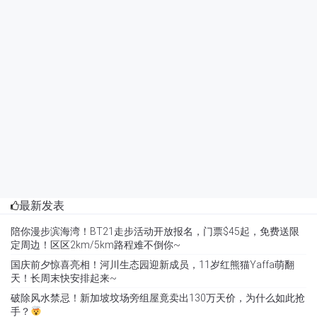
最新发表
陪你漫步滨海湾！BT21走步活动开放报名，门票$45起，免费送限
定周边！区区2km/5km路程难不倒你~
国庆前夕惊喜亮相！河川生态园迎新成员，11岁红熊猫Yaffa萌翻
天！长周末快安排起来~
破除风水禁忌！新加坡坟场旁组屋竟卖出130万天价，为什么如此抢
手？