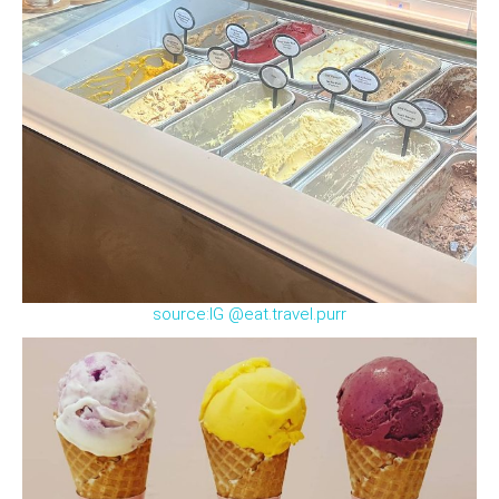
source:IG @eat.travel.purr