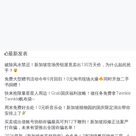
最新发表
破除风水禁忌！新加坡坟场旁组屋竟卖出130万天价，为什么如此抢
手？
免费大型赠书活动今年9月回归！0元淘书现场火爆
同时开放二手
书捐赠！
快来抢限量星星人周边！Grab国庆福利攻略！做任务免费拿Twinkle
Twinkle帆布袋~
周末免费好去处！0元听音乐会！新加坡植物园的国庆限定演出帮你
安排上了
买卖或出借账号协助诈骗最高可判12下鞭刑！新加坡拟修正法案严
打诈骗，未来有望推出全国诈骗名单！
2026最新《新加坡米其林指南》全名单！3家顶级餐厅稳坐三星，6