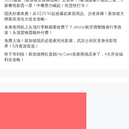
家餐馆新晋一星！中餐势力崛起！吃货快打卡！
国庆好康来袭！从S$29.90起抢爆款家居用品、沙发床褥！新加坡大
牌家具清仓大促全攻略~
未来使用机上头顶行李舱都要收费了？Jetstar航空调整随身行李政
策！头顶置物需额外付费！
免费入场！新加坡国庆必逛夜间光影展，武吉士街区变身光影世
界！8月夜游首选！
终于等到啦！新加坡网红蛋糕Hej Cake首家商场店来了，4大开业福
利全攻略！