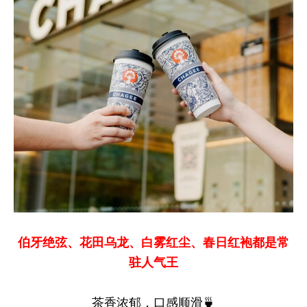
伯牙绝弦、花田乌龙、白雾红尘、春日红袍都是常
驻人气王
茶香浓郁，口感顺滑🍵