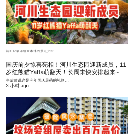
新加坡最详细最本地的景点介绍
国庆前夕惊喜亮相！河川生态园迎新成员，11
岁红熊猫Yaffa萌翻天！长周末快安排起来~
皇后敢说这是今年国庆最萌的礼物…
3 小时 ago