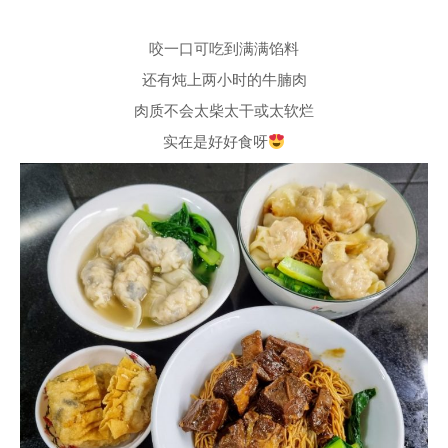
咬一口可吃到满满馅料
还有炖上两小时的牛腩肉
肉质不会太柴太干或太软烂
实在是好好食呀