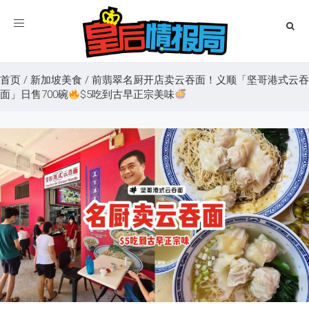
Toggle
navigation
首页
/
新加坡美食
/
前翡翠名厨开店卖云吞面！义顺「坚哥港式云吞
面」日售700碗
$5吃到古早正宗美味