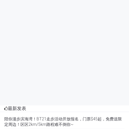
最新发表
陪你漫步滨海湾！BT21走步活动开放报名，门票$45起，免费送限
定周边！区区2km/5km路程难不倒你~