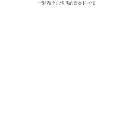
一颗颗个头饱满的云吞和水饺