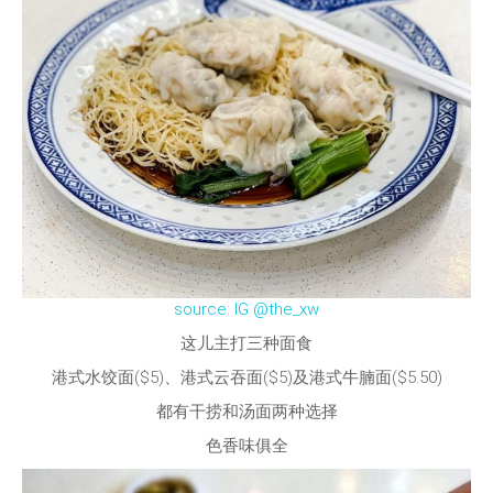
source: IG @the_xw
这儿主打三种面食
港式水饺面($5)、港式云吞面($5)及港式牛腩面($5.50)
都有干捞和汤面两种选择
色香味俱全