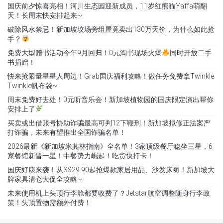
国庆前夕惊喜亮相！河川生态园迎新成员，11岁红熊猫Yaffa萌翻
天！长周末快安排起来~
破除风水禁忌！新加坡坟场旁组屋竟卖出130万天价，为什么如此抢
手？
免费大型赠书活动今年9月回归！0元淘书现场火爆
同时开放二手
书捐赠！
快来抢限量星星人周边！Grab国庆福利攻略！做任务免费拿Twinkle
Twinkle帆布袋~
周末免费好去处！0元听音乐会！新加坡植物园的国庆限定演出帮你
安排上了
买卖或出借账号协助诈骗最高可判12下鞭刑！新加坡拟修正法案严
打诈骗，未来有望推出全国诈骗名单！
2026最新《新加坡米其林指南》全名单！3家顶级餐厅稳坐三星，6
家餐馆新晋一星！中餐势力崛起！吃货快打卡！
国庆好康来袭！从S$29.90起抢爆款家居用品、沙发床褥！新加坡大
牌家具清仓大促全攻略~
未来使用机上头顶行李舱都要收费了？Jetstar航空调整随身行李政
策！头顶置物需额外付费！