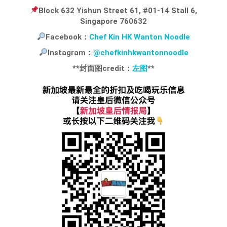
Block 632 Yishun Street 61, #01-14 Stall 6,
Singapore 760632
Facebook：
Chef Kin HK Wanton Noodle
Instagram：
@chefkinhkwantonnoodle
**封面图credit：
左图
**