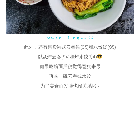
source: FB Tengcc KC
此外，还有售卖港式云吞汤($5)和水饺汤($5)
以及炸云吞($4)和炸水饺($4)
如果吃碗面后仍觉得意犹未尽
再来一碗云吞或水饺
为了美食而发胖也没关系啦~