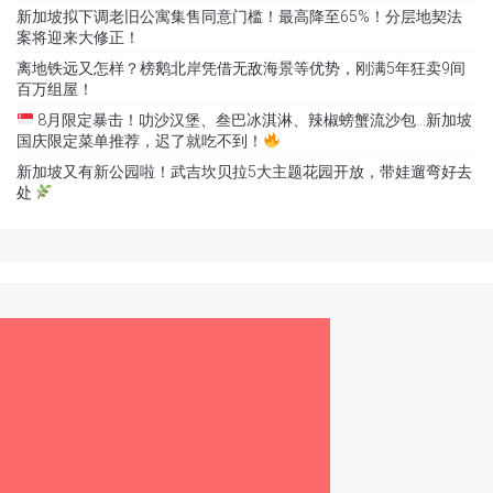
新加坡拟下调老旧公寓集售同意门槛！最高降至65%！分层地契法
案将迎来大修正！
离地铁远又怎样？榜鹅北岸凭借无敌海景等优势，刚满5年狂卖9间
百万组屋！
8月限定暴击！叻沙汉堡、叁巴冰淇淋、辣椒螃蟹流沙包…新加坡
国庆限定菜单推荐，迟了就吃不到！
新加坡又有新公园啦！武吉坎贝拉5大主题花园开放，带娃遛弯好去
处