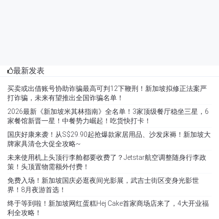
最新发表
买卖或出借账号协助诈骗最高可判12下鞭刑！新加坡拟修正法案严
打诈骗，未来有望推出全国诈骗名单！
2026最新《新加坡米其林指南》全名单！3家顶级餐厅稳坐三星，6
家餐馆新晋一星！中餐势力崛起！吃货快打卡！
国庆好康来袭！从S$29.90起抢爆款家居用品、沙发床褥！新加坡大
牌家具清仓大促全攻略~
未来使用机上头顶行李舱都要收费了？Jetstar航空调整随身行李政
策！头顶置物需额外付费！
免费入场！新加坡国庆必逛夜间光影展，武吉士街区变身光影世
界！8月夜游首选！
终于等到啦！新加坡网红蛋糕Hej Cake首家商场店来了，4大开业福
利全攻略！