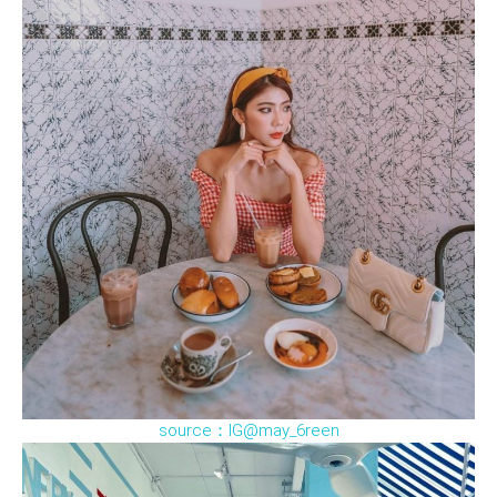
source：IG@may_6reen