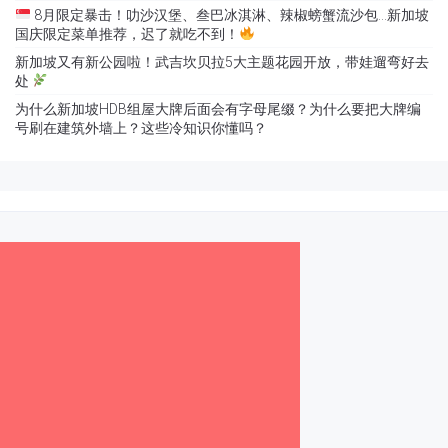
8月限定暴击！叻沙汉堡、叁巴冰淇淋、辣椒螃蟹流沙包…新加坡
国庆限定菜单推荐，迟了就吃不到！
新加坡又有新公园啦！武吉坎贝拉5大主题花园开放，带娃遛弯好去
处
为什么新加坡HDB组屋大牌后面会有字母尾缀？为什么要把大牌编
号刷在建筑外墙上？这些冷知识你懂吗？