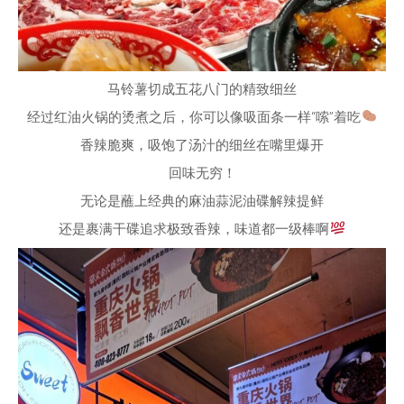
马铃薯切成五花八门的精致细丝
经过红油火锅的烫煮之后，你可以像吸面条一样“嗦”着吃
香辣脆爽，吸饱了汤汁的细丝在嘴里爆开
回味无穷！
无论是蘸上经典的麻油蒜泥油碟解辣提鲜
还是裹满干碟追求极致香辣，味道都一级棒啊