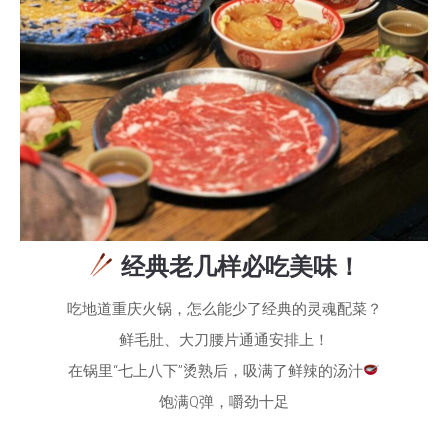
经典老几样必吃美味！
吃地道重庆火锅，怎么能少了经典的灵魂配菜？
鲜毛肚、大刀腰片通通安排上！
在锅里“七上八下”烫熟后，吸满了鲜辣的汤汁
饱满Q弹，嚼劲十足