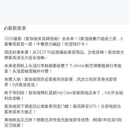
最新发表
2026最新《新加坡米其林指南》全名单！3家顶级餐厅稳坐三星，6
家餐馆新晋一星！中餐势力崛起！吃货快打卡！
国庆好康来袭！从S$29.90起抢爆款家居用品、沙发床褥！新加坡大
牌家具清仓大促全攻略~
未来使用机上头顶行李舱都要收费了？Jetstar航空调整随身行李政
策！头顶置物需额外付费！
免费入场！新加坡国庆必逛夜间光影展，武吉士街区变身光影世
界！8月夜游首选！
终于等到啦！新加坡网红蛋糕Hej Cake首家商场店来了，4大开业福
利全攻略！
新加坡拟下调老旧公寓集售同意门槛！最高降至65%！分层地契法
案将迎来大修正！
离地铁远又怎样？榜鹅北岸凭借无敌海景等优势，刚满5年狂卖9间
百万组屋！