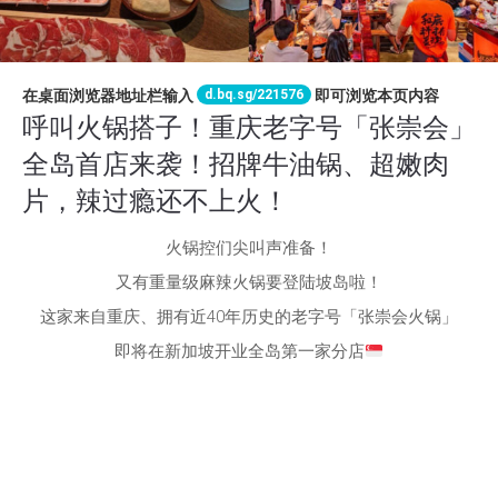
d.bq.sg/221576
在桌面浏览器地址栏输入
即可浏览本页内容
呼叫火锅搭子！重庆老字号「张崇会」
全岛首店来袭！招牌牛油锅、超嫩肉
片，辣过瘾还不上火！
火锅控们尖叫声准备！
又有重量级麻辣火锅要登陆坡岛啦！
这家来自重庆、拥有近40年历史的老字号「张崇会火锅」
即将在新加坡开业全岛第一家分店