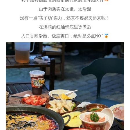
其中最具挑战性的就是他们家的招牌嫩肉片
由于肉质实在太嫩、太滑溜
没有一点“筷子功”实力，还真不容易夹起来呢！
在沸腾的红油锅底里烫煮后
入口香辣滑嫩、极度爽口，绝对是必点NO.1