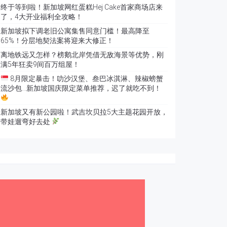
终于等到啦！新加坡网红蛋糕Hej Cake首家商场店来
了，4大开业福利全攻略！
新加坡拟下调老旧公寓集售同意门槛！最高降至
65%！分层地契法案将迎来大修正！
离地铁远又怎样？榜鹅北岸凭借无敌海景等优势，刚
满5年狂卖9间百万组屋！
8月限定暴击！叻沙汉堡、叁巴冰淇淋、辣椒螃蟹
流沙包…新加坡国庆限定菜单推荐，迟了就吃不到！
新加坡又有新公园啦！武吉坎贝拉5大主题花园开放，
带娃遛弯好去处