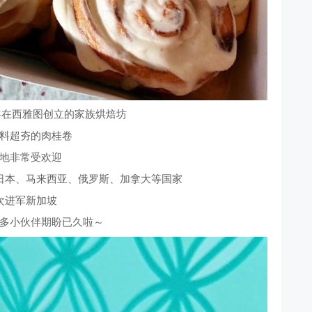
985年在西雅图创立的家族烘焙坊
料超夯的肉桂卷
地非常受欢迎
日本、马来西亚、俄罗斯、加拿大等国家
次进军新加坡
多小伙伴期盼已久啦～