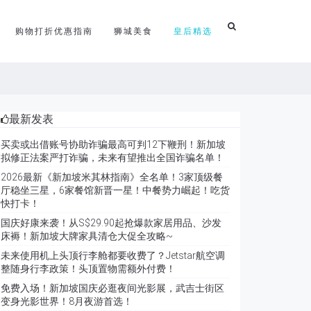
购物打折优惠指南
狮城美食
皇后精选
最新发表
买卖或出借账号协助诈骗最高可判12下鞭刑！新加坡
拟修正法案严打诈骗，未来有望推出全国诈骗名单！
2026最新《新加坡米其林指南》全名单！3家顶级餐
厅稳坐三星，6家餐馆新晋一星！中餐势力崛起！吃货
快打卡！
国庆好康来袭！从S$29.90起抢爆款家居用品、沙发
床褥！新加坡大牌家具清仓大促全攻略~
未来使用机上头顶行李舱都要收费了？Jetstar航空调
整随身行李政策！头顶置物需额外付费！
免费入场！新加坡国庆必逛夜间光影展，武吉士街区
变身光影世界！8月夜游首选！