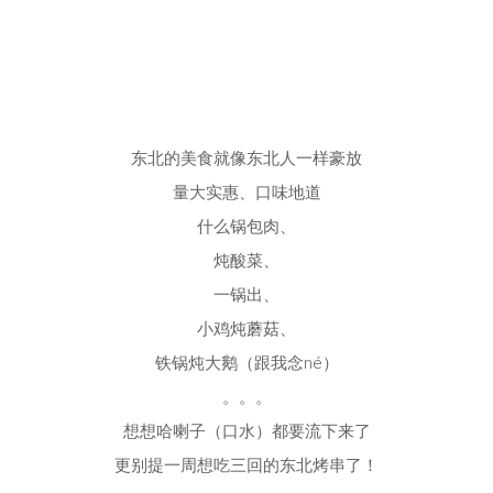
东北的美食就像东北人一样豪放
量大实惠、口味地道
什么锅包肉、
炖酸菜、
一锅出、
小鸡炖蘑菇、
铁锅炖大鹅（跟我念né）
。。。
想想哈喇子（口水）都要流下来了
更别提一周想吃三回的东北烤串了！