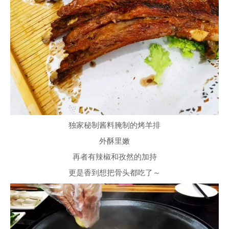
独家秘制酱料腌制的烤羊排
外酥里嫩
再者有辣椒和孜然的加持
更是香到想把骨头都吃了～