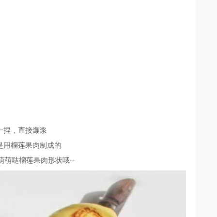
一捏，直接爆浆
是用榴莲果肉制成的
萌萌哒榴莲果肉形状哦~