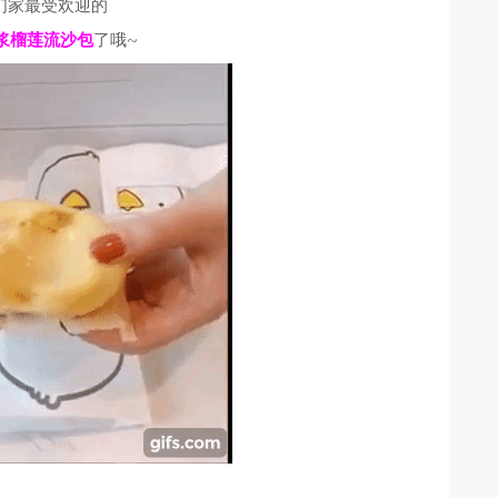
们家最受欢迎的
浆榴莲流沙包
了哦~