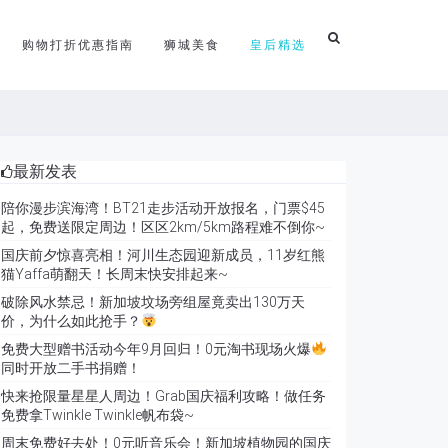
购物打折优惠指南
狮城美食
皇后精选
最新发表
陪你漫步滨海湾！BT21走步活动开放报名，门票$45
起，免费送限定周边！区区2km/5km路程难不倒你~
国庆前夕惊喜亮相！河川生态园迎新成员，11岁红熊
猫Yaffa萌翻天！长周末快安排起来~
破除风水禁忌！新加坡坟场旁组屋竟卖出130万天
价，为什么如此抢手？
免费大型赠书活动今年9月回归！0元淘书现场火爆
同时开放二手书捐赠！
快来抢限量星星人周边！Grab国庆福利攻略！做任务
免费拿Twinkle Twinkle帆布袋~
周末免费好去处！0元听音乐会！新加坡植物园的国庆