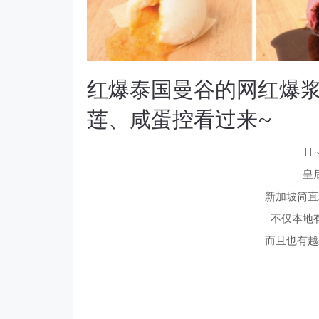
红爆泰国曼谷的网红爆
莲、咸蛋控看过来~
H
皇
新加坡简直
不仅本地
而且也有越