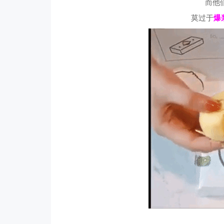
而他
莫过于
爆