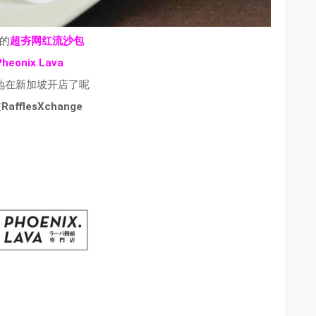
的
超夯网红流沙包
Pheonix Lava
地在新加坡开店了呢
在
RafflesXchange