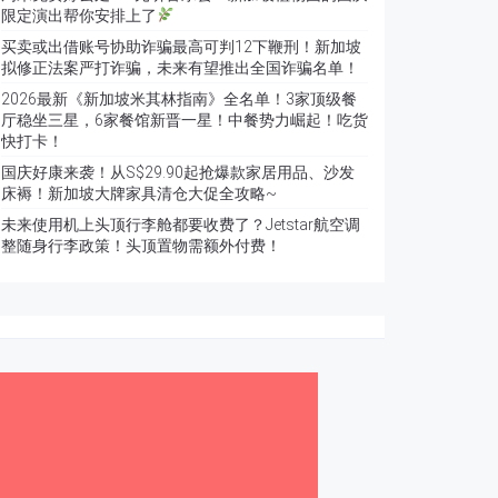
限定演出帮你安排上了
买卖或出借账号协助诈骗最高可判12下鞭刑！新加坡
拟修正法案严打诈骗，未来有望推出全国诈骗名单！
2026最新《新加坡米其林指南》全名单！3家顶级餐
厅稳坐三星，6家餐馆新晋一星！中餐势力崛起！吃货
快打卡！
国庆好康来袭！从S$29.90起抢爆款家居用品、沙发
床褥！新加坡大牌家具清仓大促全攻略~
未来使用机上头顶行李舱都要收费了？Jetstar航空调
整随身行李政策！头顶置物需额外付费！