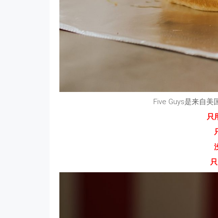
Five Guys是来
只
只