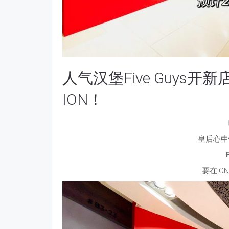
人气汉堡Five Guys
ION！
皇后心中
要在IO