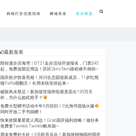
购物打折优惠指南
狮城美食
皇后精选
最新发表
陪你漫步滨海湾！BT21走步活动开放报名，门票$45
起，免费送限定周边！区区2km/5km路程难不倒你~
国庆前夕惊喜亮相！河川生态园迎新成员，11岁红熊
猫Yaffa萌翻天！长周末快安排起来~
破除风水禁忌！新加坡坟场旁组屋竟卖出130万天
价，为什么如此抢手？
免费大型赠书活动今年9月回归！0元淘书现场火爆
同时开放二手书捐赠！
快来抢限量星星人周边！Grab国庆福利攻略！做任务
免费拿Twinkle Twinkle帆布袋~
周末免费好去处！0元听音乐会！新加坡植物园的国庆