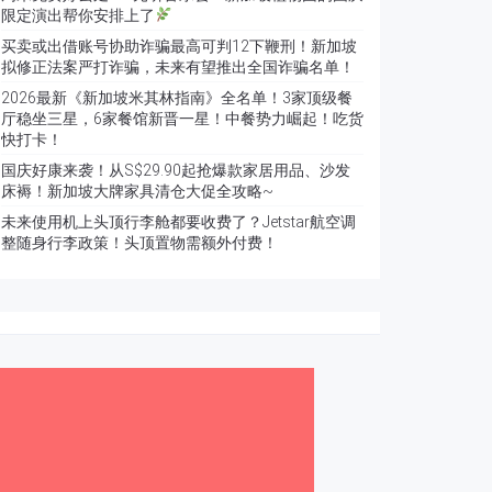
限定演出帮你安排上了
买卖或出借账号协助诈骗最高可判12下鞭刑！新加坡
拟修正法案严打诈骗，未来有望推出全国诈骗名单！
2026最新《新加坡米其林指南》全名单！3家顶级餐
厅稳坐三星，6家餐馆新晋一星！中餐势力崛起！吃货
快打卡！
国庆好康来袭！从S$29.90起抢爆款家居用品、沙发
床褥！新加坡大牌家具清仓大促全攻略~
未来使用机上头顶行李舱都要收费了？Jetstar航空调
整随身行李政策！头顶置物需额外付费！