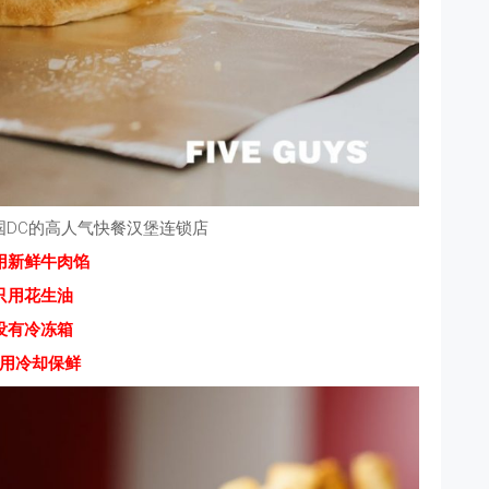
自美国DC的高人气快餐汉堡连锁店
用新鲜牛肉馅
只用花生油
没有冷冻箱
用冷却保鲜