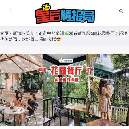
Toggle
navigation
首页
/
新加坡美食
/
闹市中的绿洲
精选新加坡6间花园餐厅！环境
优美舒适，吃饭胃口瞬间大增