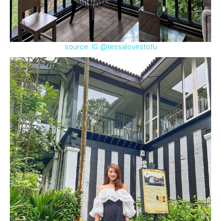
source: IG @tessalovestofu