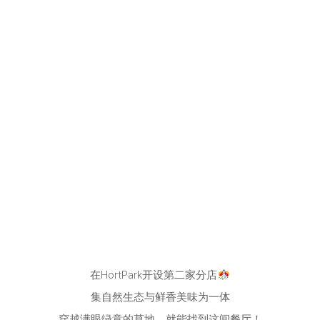
在HortPark开设第二家分店
集自然生态与鲜香美味为一体
穿越满眼绿意的草地，就能找到这间餐厅！