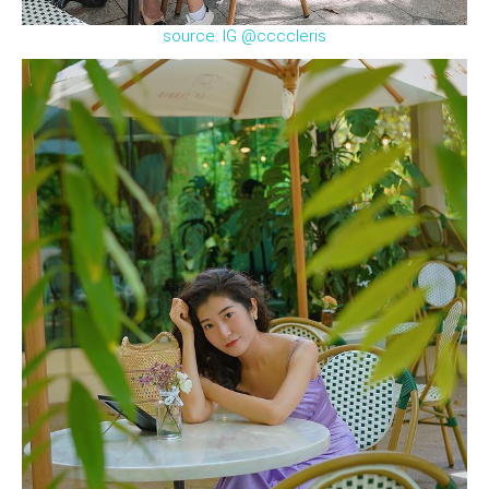
source: IG @ccccleris