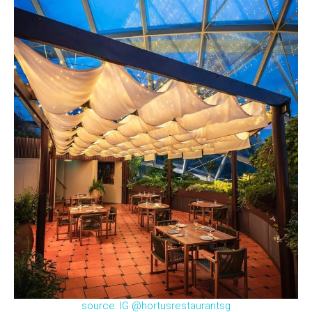
source: IG @hortusrestaurantsg