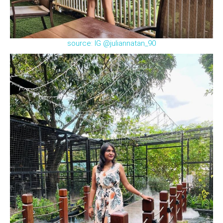
source: IG @juliannatan_90