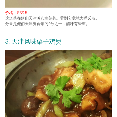
价格：S$9.5
这道菜在姆们天津叫八宝菠菜。看到它我就大呼必点。
分量是俺们天津狗食馆的4分之一，醋味有些重。
3. 天津风味栗子鸡煲