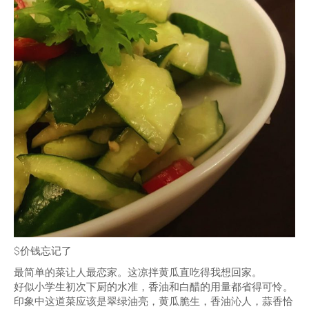
$价钱忘记了
最简单的菜让人最恋家。这凉拌黄瓜直吃得我想回家。
好似小学生初次下厨的水准，香油和白醋的用量都省得可怜。
印象中这道菜应该是翠绿油亮，黄瓜脆生，香油沁人，蒜香恰