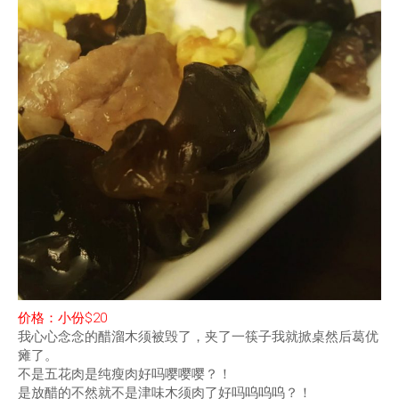
价格：小份$20
我心心念念的醋溜木须被毁了，夹了一筷子我就掀桌然后葛优
瘫了。
不是五花肉是纯瘦肉好吗嘤嘤嘤？！
是放醋的不然就不是津味木须肉了好吗呜呜呜？！