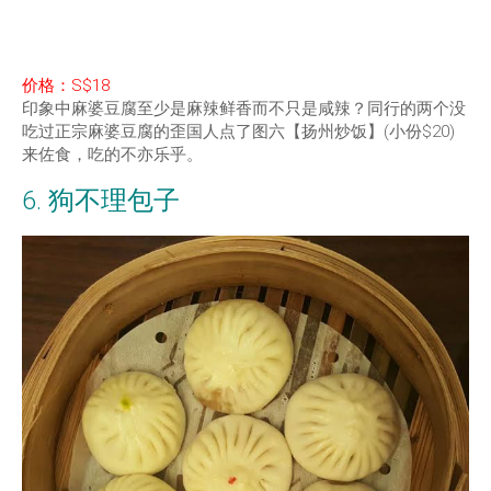
价格：S$18
印象中麻婆豆腐至少是麻辣鲜香而不只是咸辣？同行的两个没
吃过正宗麻婆豆腐的歪国人点了图六【扬州炒饭】(小份$20)
来佐食，吃的不亦乐乎。
6. 狗不理包子