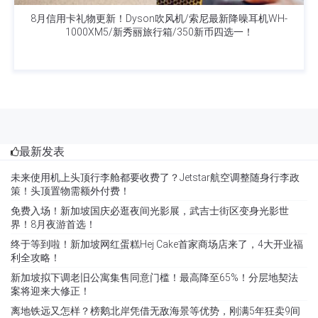
8月信用卡礼物更新！Dyson吹风机/索尼最新降噪耳机WH-
1000XM5/新秀丽旅行箱/350新币四选一！
最新发表
未来使用机上头顶行李舱都要收费了？Jetstar航空调整随身行李政
策！头顶置物需额外付费！
免费入场！新加坡国庆必逛夜间光影展，武吉士街区变身光影世
界！8月夜游首选！
终于等到啦！新加坡网红蛋糕Hej Cake首家商场店来了，4大开业福
利全攻略！
新加坡拟下调老旧公寓集售同意门槛！最高降至65%！分层地契法
案将迎来大修正！
离地铁远又怎样？榜鹅北岸凭借无敌海景等优势，刚满5年狂卖9间