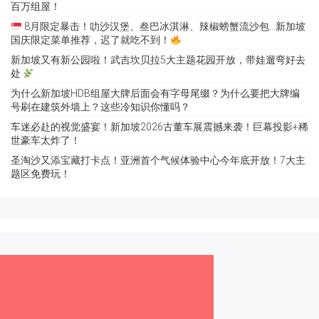
百万组屋！
8月限定暴击！叻沙汉堡、叁巴冰淇淋、辣椒螃蟹流沙包…新加坡
国庆限定菜单推荐，迟了就吃不到！
新加坡又有新公园啦！武吉坎贝拉5大主题花园开放，带娃遛弯好去
处
为什么新加坡HDB组屋大牌后面会有字母尾缀？为什么要把大牌编
号刷在建筑外墙上？这些冷知识你懂吗？
车迷必赴的视觉盛宴！新加坡2026古董车展震撼来袭！巨幕投影+稀
世豪车太炸了！
圣淘沙又添宝藏打卡点！亚洲首个气候体验中心今年底开放！7大主
题区免费玩！