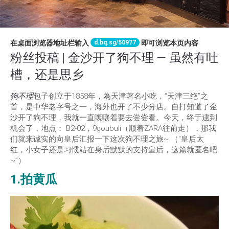
d.bq.sg/50977
在桌面浏览器地址栏输入
即可浏览本页内容
粉丝投稿 | 金沙开了狗不理 — 虽然有吐
槽，还是思乡
狗不理
包子创立于1858年，為天津著名小吃，“天津三绝”之
首，是中华老字号之一，海外也开了不少分店。自打知道了金
沙开了狗不理，我就一直嚷嚷着要去尝尝看。今天，终于逮到
机会了，地点： B2-02，9goubuli（顺着ZARA往前走），那我
们就来诚实的向皇后汇报一下这次狗不理之旅~ （“皇后太
红，小女子还是习惯站在身后默默的支持皇后，这篇就匿名吧
~”）
1.拍黄瓜