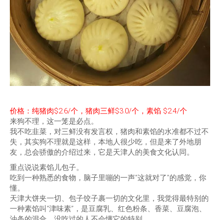
价格：纯猪肉$2.6/个，猪肉三鲜$3.0/个，素馅 $2.4/个
来狗不理，这一笼是必点。
我不吃韭菜，对三鲜没有发言权，猪肉和素馅的水准都不过不
失，其实狗不理就是这样，本地人很少吃，但是来了外地朋
友，总会骄傲的介绍过来，它是天津人的美食文化认同。
重点说说素馅儿包子。
吃到一种熟悉的食物，脑子里嘣的一声“这就对了”的感觉，你
懂。
天津大饼夹一切、包子饺子裹一切的文化里，我觉得最特别的
一种素馅叫“津味素”，是豆腐乳、红色粉条、香菜、豆腐泡、
油条的混合，没吃过的人不会懂它的特别。