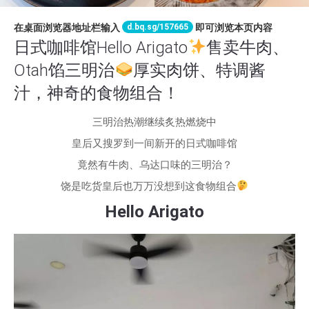
d.bq.sg/157665
在桌面浏览器地址栏输入
即可浏览本页内容
日式咖啡馆Hello Arigato
售卖牛肉、
Otah馅三明治
厚实肉饼、特调酱
汁，神奇的食物组合！
三明治热潮继续炙热燃烧中
皇后又搜罗到一间新开的日式咖啡馆
竟然有牛肉、乌达口味的三明治？
饶是吃货皇后也万万没想到这食物组合
Hello Arigato