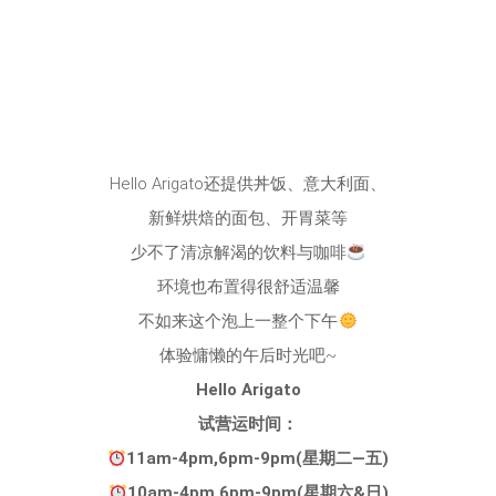
Hello Arigato还提供丼饭、意大利面、
新鲜烘焙的面包、开胃菜等
少不了清凉解渴的饮料与咖啡
环境也布置得很舒适温馨
不如来这个泡上一整个下午
体验慵懒的午后时光吧~
Hello Arigato
试营运时间：
11am-4pm,6pm-9pm(星期二—五)
10am-4pm.6pm-9pm(星期六&日)