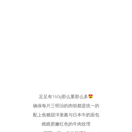
足足有160g那么重那么多
确保每片三明治的肉馅都是统一的
配上焦糖甜洋葱酱与日本牛奶面包
瞧瞧那嫩红色的牛肉纹理