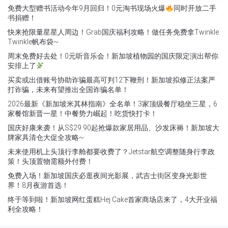
免费大型赠书活动今年9月回归！0元淘书现场火爆
同时开放二手
书捐赠！
快来抢限量星星人周边！Grab国庆福利攻略！做任务免费拿Twinkle
Twinkle帆布袋~
周末免费好去处！0元听音乐会！新加坡植物园的国庆限定演出帮你
安排上了
买卖或出借账号协助诈骗最高可判12下鞭刑！新加坡拟修正法案严
打诈骗，未来有望推出全国诈骗名单！
2026最新《新加坡米其林指南》全名单！3家顶级餐厅稳坐三星，6
家餐馆新晋一星！中餐势力崛起！吃货快打卡！
国庆好康来袭！从S$29.90起抢爆款家居用品、沙发床褥！新加坡大
牌家具清仓大促全攻略~
未来使用机上头顶行李舱都要收费了？Jetstar航空调整随身行李政
策！头顶置物需额外付费！
免费入场！新加坡国庆必逛夜间光影展，武吉士街区变身光影世
界！8月夜游首选！
终于等到啦！新加坡网红蛋糕Hej Cake首家商场店来了，4大开业福
利全攻略！