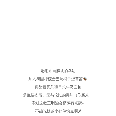
选用来自麻坡的乌达
加入泰国柠檬叁巴与椰子蛋黄酱
再配着黄瓜和日式牛奶面包
多重层次感、无与伦比的美味向你袭来！
不过这款三明治会稍微有点辣~
不能吃辣的小伙伴慎点啊🌶