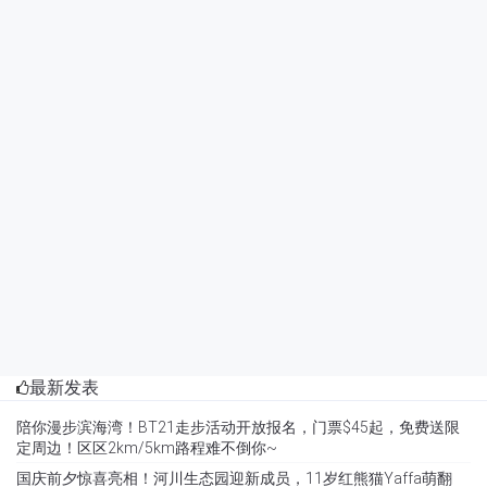
最新发表
陪你漫步滨海湾！BT21走步活动开放报名，门票$45起，免费送限
定周边！区区2km/5km路程难不倒你~
国庆前夕惊喜亮相！河川生态园迎新成员，11岁红熊猫Yaffa萌翻