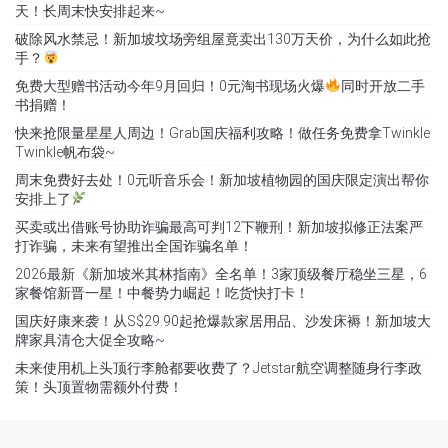
天！长周末快安排起来~
破除风水禁忌！新加坡坟场旁组屋竟卖出130万天价，为什么如此抢
手？
免费大型赠书活动今年9月回归！0元淘书现场火爆
同时开放二手
书捐赠！
快来抢限量星星人周边！Grab国庆福利攻略！做任务免费拿Twinkle
Twinkle帆布袋~
周末免费好去处！0元听音乐会！新加坡植物园的国庆限定演出帮你
安排上了
买卖或出借账号协助诈骗最高可判12下鞭刑！新加坡拟修正法案严
打诈骗，未来有望推出全国诈骗名单！
2026最新《新加坡米其林指南》全名单！3家顶级餐厅稳坐三星，6
家餐馆新晋一星！中餐势力崛起！吃货快打卡！
国庆好康来袭！从S$29.90起抢爆款家居用品、沙发床褥！新加坡大
牌家具清仓大促全攻略~
未来使用机上头顶行李舱都要收费了？Jetstar航空调整随身行李政
策！头顶置物需额外付费！