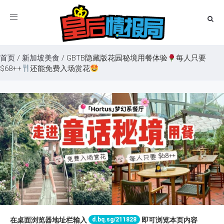
Toggle
navigation
首页
/
新加坡美食
/
GBTB隐藏版花园秘境用餐体验
每人只要
$68++
还能免费入场赏花
d.bq.sg/211828
在桌面浏览器地址栏输入
即可浏览本页内容