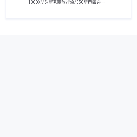
1000XM5/新秀丽旅行箱/350新币四选一！